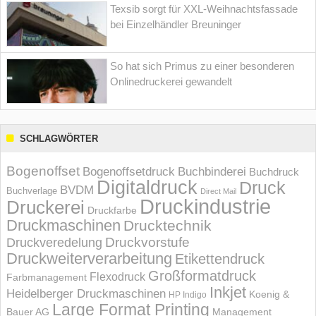
Texsib sorgt für XXL-Weihnachtsfassade
bei Einzelhändler Breuninger
So hat sich Primus zu einer besonderen
Onlinedruckerei gewandelt
SCHLAGWÖRTER
Bogenoffset
Bogenoffsetdruck
Buchbinderei
Buchdruck
Digitaldruck
Druck
BVDM
Buchverlage
Direct Mail
Druckindustrie
Druckerei
Druckfarbe
Druckmaschinen
Drucktechnik
Druckvorstufe
Druckveredelung
Druckweiterverarbeitung
Etikettendruck
Großformatdruck
Flexodruck
Farbmanagement
Inkjet
Heidelberger Druckmaschinen
Koenig &
HP Indigo
Large Format Printing
Bauer AG
Management