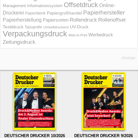
Offsetdruck
Online-
Management Informations­system
Papierhersteller
Druckerei
Papiergroßhandel
Papierfabrik
Rollendruck
Rollenoffset
Papierherstellung
Papiersorten
UV-Druck
Textildruck
Typografie
Umweltdruckerei
Verpackungsdruck
Werbedruck
Web-to-Print
Zeitungsdruck
Anzeige
DEUTSCHER DRUCKER 10/2026
DEUTSCHER DRUCKER 9/2026