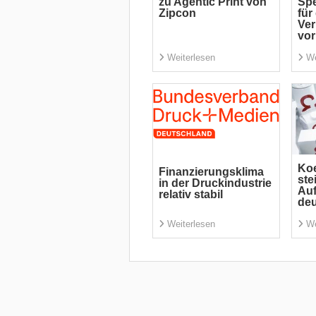
zu Agentic Print von
Spe
Zipcon
für
Ve
vor
Weiterlesen
We
Koe
Finanzierungsklima
ste
in der Druckindustrie
Auf
relativ stabil
deu
Weiterlesen
We