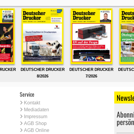
DRUCKER
DEUTSCHER DRUCKER
DEUTSCHER DRUCKER
DEUTSC
8/2026
7/2026
Service
Newsle
Kontakt
Mediadaten
Abonni
Impressum
persön
AGB Shop
AGB Online