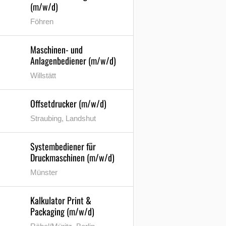
(m/w/d)
Föhren
Maschinen- und
Anlagenbediener (m/w/d)
Willstätt
Offsetdrucker (m/w/d)
Straubing, Landshut
Systembediener für
Druckmaschinen (m/w/d)
Münster
Kalkulator Print &
Packaging (m/w/d)