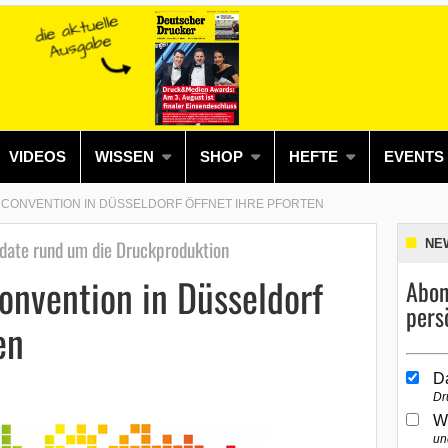
VIDEOS
WISSEN
SHOP
HEFTE
EVENTS
AL CONVENTION IN DÜSSELDORF ÖFFNET IHRE PFORTEN
pdate rund um die Druckproduktion
NE
Convention in Düsseldorf
Abon
pers
en
D
Dr
W
un