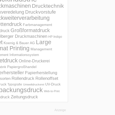
ckmaschinen
Drucktechnik
Druckvorstufe
kveredelung
kweiterverarbeitung
ettendruck
Farbmanagement
Großformatdruck
druck
elberger Druckmaschinen
HP Indigo
et
Large
Koenig & Bauer AG
mat Printing
Management
ment Informations­system
etdruck
Online-Druckerei
Papiergroßhandel
abrik
erhersteller
Papierherstellung
Rollendruck
Rollenoffset
sorten
UV-Druck
druck
Typografie
Umweltdruckerei
packungsdruck
Web-to-Print
Zeitungsdruck
druck
Anzeige