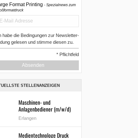
arge Format Printing
Spezialnews zum
oßformatdruck
h habe die Bedingungen zur Newsletter-
dung gelesen und stimme diesen zu.
*
Pflichtfeld
Absenden
TUELLSTE STELLENANZEIGEN
Maschinen- und
Anlagenbediener (m/w/d)
Erlangen
Medientechnologe Druck