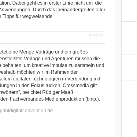
ation. Dabei geht es in erster Linie nicht um die
Anwendungen. Durch das Ineinandergreifen aller
 Tipps für wegweisende
Anzeige
ietet eine Menge Vorträge und ein großes
stleister, Verlage und Agenturen müssen die
e behalten, um kreative Impulse zu sammeln und
Deshalb möchten wir im Rahmen der
lem digitaler Technologien in Verbindung mit
ngen in den Fokus rücken. Crossmedia gilt
chwörtern”, berichtet Rüdiger Maaß,
nden Fachverbandes Medienproduktion (f:mp.).
rintdigitalconvention.de