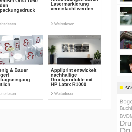
edSet Orca 1060
Lasermarkierung
 den
vereinfacht werden
rpackungsdruck
iterlesen
Weiterlesen
nig & Bauer
Appliprint entwickelt
igert
nachhaltige
tragseingang
Druckprodukte mit
tlich
HP Latex R1000
SC
iterlesen
Weiterlesen
Boge
Buchb
BVD
Dru
Dru