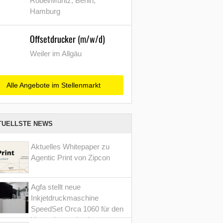
Röbel/Müritz, Berlin,
Hamburg
Offsetdrucker (m/w/d)
Weiler im Allgäu
Alle Angebote im Stellenmarkt
TUELLSTE NEWS
Aktuelles Whitepaper zu
Agentic Print von Zipcon
Agfa stellt neue
Inkjetdruckmaschine
SpeedSet Orca 1060 für den
Verpackungsdruck vor