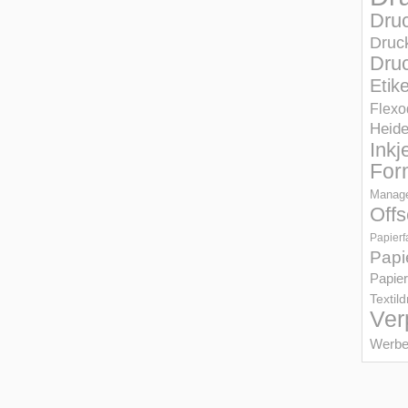
Dru
Druc
Druc
Etik
Flexo
Heid
Inkj
For
Manage
Offs
Papierf
Papi
Papier
Textil
Ver
Werbe