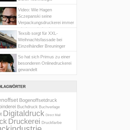
Video: Wie Hagen
Sczepanski seine
Verpackungsdruckerei immer
wieder optimiert hat
Texsib sorgt für XXL-
Weihnachtsfassade bei
Einzelhändler Breuninger
So hat sich Primus zu einer
besonderen Onlinedruckerei
gewandelt
HLAGWÖRTER
noffset
Bogenoffsetdruck
inderei
Buchdruck
Buchverlage
Digitaldruck
M
Direct Mail
Druckerei
ck
Druckfarbe
ckindustrie