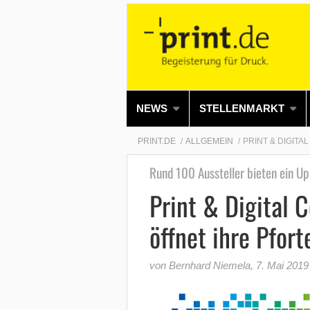
NEWS
STELLENMARKT
PRINT.DE
ALLGEMEIN
PRINT & DIGIT
Rund 100 Aussteller bieten ein U
Print & Digital 
öffnet ihre Pfort
von Bernhard Niemela
,
7. Mai 2019