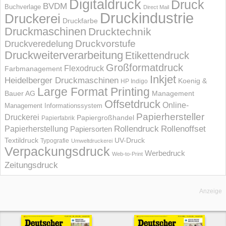
Digitaldruck
Druck
BVDM
Buchverlage
Direct Mail
Druckindustrie
Druckerei
Druckfarbe
Druckmaschinen
Drucktechnik
Druckvorstufe
Druckveredelung
Druckweiterverarbeitung
Etikettendruck
Großformatdruck
Flexodruck
Farbmanagement
Inkjet
Heidelberger Druckmaschinen
Koenig &
HP Indigo
Large Format Printing
Bauer AG
Management
Offsetdruck
Online-
Management Informations­system
Papierhersteller
Druckerei
Papiergroßhandel
Papierfabrik
Rollendruck
Rollenoffset
Papierherstellung
Papiersorten
UV-Druck
Textildruck
Typografie
Umweltdruckerei
Verpackungsdruck
Werbedruck
Web-to-Print
Zeitungsdruck
Anzeige