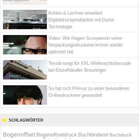
Kürten & Lechner erweitert
Digitaldruckproduktion mit Durst-
Technologie
Video: Wie Hagen Sczepanski seine
Verpackungsdruckerei immer wieder
optimiert hat
Texsib sorgt für XXL-Weihnachtsfassade
bei Einzelhändler Breuninger
So hat sich Primus zu einer besonderen
Onlinedruckerei gewandelt
SCHLAGWÖRTER
Bogenoffset
Bogenoffsetdruck
Buchbinderei
Buchdruck