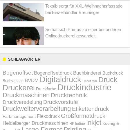
Texsib sorgt für XXL-Weihnachtsfassade
bei Einzelhändler Breuninger
So hat sich Primus zu einer besonderen
Onlinedruckerei gewandelt
SCHLAGWÖRTER
Bogenoffset
Bogenoffsetdruck
Buchbinderei
Buchdruck
Digitaldruck
Druck
BVDM
Buchverlage
Direct Mail
Druckindustrie
Druckerei
Druckfarbe
Druckmaschinen
Drucktechnik
Druckvorstufe
Druckveredelung
Druckweiterverarbeitung
Etikettendruck
Großformatdruck
Flexodruck
Farbmanagement
Inkjet
Heidelberger Druckmaschinen
Koenig &
HP Indigo
Large Format Printing