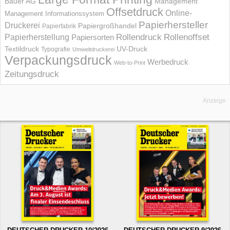
Bauer AG
Management
Offsetdruck
Online-
Management Informations­system
Papierhersteller
Druckerei
Papiergroßhandel
Papierfabrik
Rollendruck
Rollenoffset
Papierherstellung
Papiersorten
UV-Druck
Textildruck
Typografie
Umweltdruckerei
Verpackungsdruck
Werbedruck
Web-to-Print
Zeitungsdruck
Anzeige