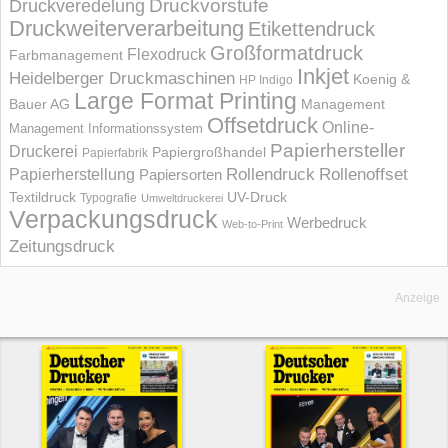
Druckvorstufe
Druckveredelung
Druckweiterverarbeitung
Etikettendruck
Großformatdruck
Flexodruck
Farbmanagement
Inkjet
Heidelberger Druckmaschinen
Koenig &
HP Indigo
Large Format Printing
Bauer AG
Management
Offsetdruck
Online-
Management Informations­system
Papierhersteller
Druckerei
Papiergroßhandel
Papierfabrik
Rollendruck
Rollenoffset
Papierherstellung
Papiersorten
UV-Druck
Textildruck
Typografie
Umweltdruckerei
Verpackungsdruck
Werbedruck
Web-to-Print
Zeitungsdruck
Anzeige