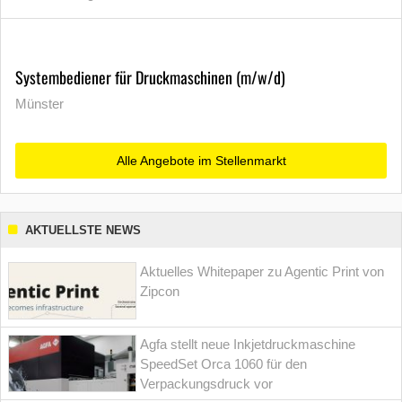
Systembediener für Druckmaschinen (m/w/d)
Münster
Alle Angebote im Stellenmarkt
AKTUELLSTE NEWS
Aktuelles Whitepaper zu Agentic Print von
Zipcon
Agfa stellt neue Inkjetdruckmaschine
SpeedSet Orca 1060 für den
Verpackungsdruck vor