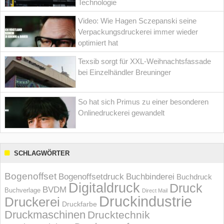
Technologie
Video: Wie Hagen Sczepanski seine
Verpackungsdruckerei immer wieder
optimiert hat
Texsib sorgt für XXL-Weihnachtsfassade
bei Einzelhändler Breuninger
So hat sich Primus zu einer besonderen
Onlinedruckerei gewandelt
SCHLAGWÖRTER
Bogenoffset
Bogenoffsetdruck
Buchbinderei
Buchdruck
Digitaldruck
Druck
BVDM
Buchverlage
Direct Mail
Druckindustrie
Druckerei
Druckfarbe
Druckmaschinen
Drucktechnik