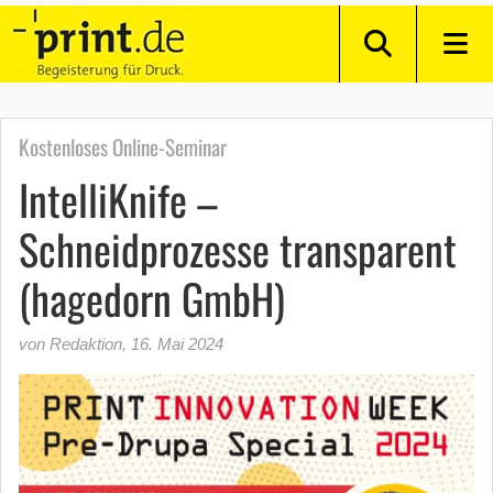
Kostenloses Online-Seminar
IntelliKnife –
Schneidprozesse transparent
(hagedorn GmbH)
von Redaktion
,
16. Mai 2024