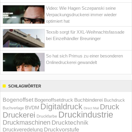
Video: Wie Hagen Sczepanski seine
Verpackungsdruckerei immer wieder
optimiert hat
Texsib sorgt für XXL-Weihnachtsfassade
bei Einzelhändler Breuninger
So hat sich Primus zu einer besonderen
Onlinedruckerei gewandelt
SCHLAGWÖRTER
Bogenoffset
Bogenoffsetdruck
Buchbinderei
Buchdruck
Digitaldruck
Druck
BVDM
Buchverlage
Direct Mail
Druckindustrie
Druckerei
Druckfarbe
Druckmaschinen
Drucktechnik
Druckvorstufe
Druckveredelung