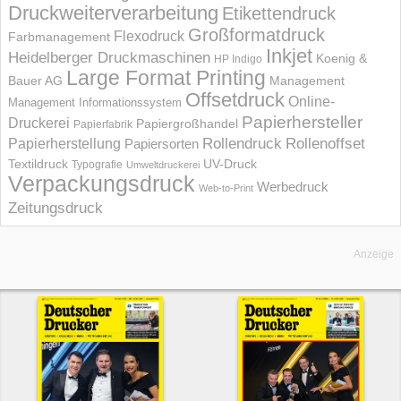
Druckweiterverarbeitung
Etikettendruck
Großformatdruck
Flexodruck
Farbmanagement
Inkjet
Heidelberger Druckmaschinen
Koenig &
HP Indigo
Large Format Printing
Bauer AG
Management
Offsetdruck
Online-
Management Informations­system
Papierhersteller
Druckerei
Papiergroßhandel
Papierfabrik
Rollendruck
Rollenoffset
Papierherstellung
Papiersorten
UV-Druck
Textildruck
Typografie
Umweltdruckerei
Verpackungsdruck
Werbedruck
Web-to-Print
Zeitungsdruck
Anzeige