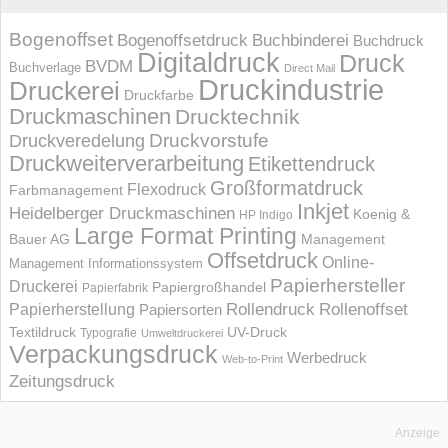
Bogenoffset
Bogenoffsetdruck
Buchbinderei
Buchdruck
Digitaldruck
Druck
BVDM
Buchverlage
Direct Mail
Druckindustrie
Druckerei
Druckfarbe
Druckmaschinen
Drucktechnik
Druckvorstufe
Druckveredelung
Druckweiterverarbeitung
Etikettendruck
Großformatdruck
Flexodruck
Farbmanagement
Inkjet
Heidelberger Druckmaschinen
Koenig &
HP Indigo
Large Format Printing
Bauer AG
Management
Offsetdruck
Online-
Management Informations­system
Papierhersteller
Druckerei
Papiergroßhandel
Papierfabrik
Rollendruck
Rollenoffset
Papierherstellung
Papiersorten
UV-Druck
Textildruck
Typografie
Umweltdruckerei
Verpackungsdruck
Werbedruck
Web-to-Print
Zeitungsdruck
Anzeige