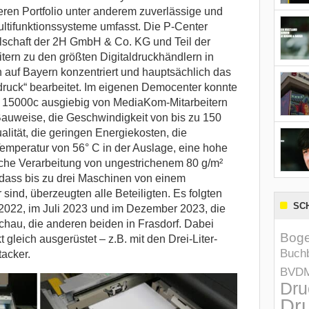
en Portfolio unter anderem zuverlässige und
ltifunktionssysteme umfasst. Die P-Center
lschaft der 2H GmbH & Co. KG und Teil der
itern zu den größten Digitaldruckhändlern in
auf Bayern konzentriert und hauptsächlich das
ldruck“ bearbeitet. Im eigenen Democenter konnte
 15000c ausgiebig von MediaKom-Mitarbeitern
auweise, die Geschwindigkeit von bis zu 150
alität, die geringen Energiekosten, die
Temperatur von 56° C in der Auslage, eine hohe
sche Verarbeitung von ungestrichenem 80 g/m²
dass bis zu drei Maschinen von einem
sind, überzeugten alle Beteiligten. Es folgten
SC
 2022, im Juli 2023 und im Dezember 2023, die
Aschau, die anderen beiden in Frasdorf. Dabei
Boge
gleich ausgerüstet – z.B. mit den Drei-Liter-
Buchb
acker.
BVD
Dru
Dru