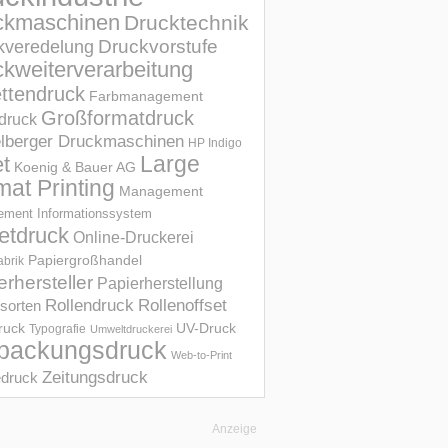
ckmaschinen
Drucktechnik
Druckvorstufe
kveredelung
kweiterverarbeitung
ettendruck
Farbmanagement
Großformatdruck
druck
elberger Druckmaschinen
HP Indigo
et
Large
Koenig & Bauer AG
mat Printing
Management
ment Informations­system
etdruck
Online-Druckerei
Papiergroßhandel
abrik
erhersteller
Papierherstellung
Rollendruck
Rollenoffset
sorten
UV-Druck
druck
Typografie
Umweltdruckerei
packungsdruck
Web-to-Print
Zeitungsdruck
druck
Anzeige