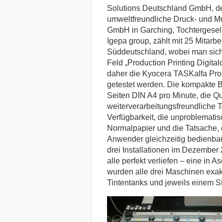
Solutions Deutschland GmbH, der
umweltfreundliche Druck- und Mu
GmbH in Garching, Tochtergesel
Igepa group, zählt mit 25 Mitarbe
Süddeutschland, wobei man sich 
Feld „Production Printing Digita
daher die Kyocera TASKalfa Pro
getestet werden. Die kompakte B
Seiten DIN A4 pro Minute, die Qu
weiterverarbeitungsfreundliche 
Verfügbarkeit, die unproblemati
Normalpapier und die Tatsache, 
Anwender gleichzeitig bedienbar 
drei Installationen im Dezember
alle perfekt verliefen – eine in 
wurden alle drei Maschinen exakt 
Tintentanks und jeweils einem St