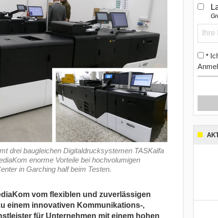
L
Gr
Ic
*
Anmel
AK
mt drei baugleichen Digitaldrucksystemen TASKalfa
ediaKom enorme Vorteile bei hochvolumigen
nter in Garching half beim Testen.
ediaKom vom flexiblen und zuverlässigen
 zu einem innovativen Kommunikations-,
nstleister für Unternehmen mit einem hohen