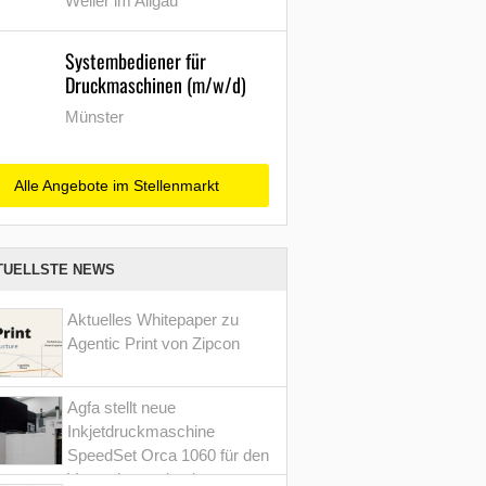
Weiler im Allgäu
Systembediener für
Druckmaschinen (m/w/d)
Münster
Alle Angebote im Stellenmarkt
TUELLSTE NEWS
Aktuelles Whitepaper zu
Agentic Print von Zipcon
Agfa stellt neue
Inkjetdruckmaschine
SpeedSet Orca 1060 für den
Verpackungsdruck vor