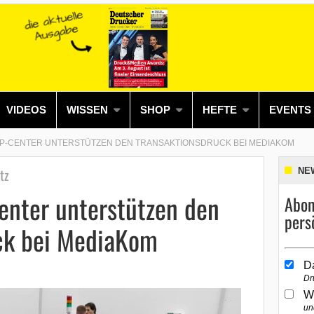
VIDEOS
WISSEN
SHOP
HEFTE
EVENTS
P-CENTER UNTERSTÜTZEN DEN TRANSAKTIONSDRUCK BEI MEDIAKOM
tz
NE
enter unterstützen den
Abon
pers
ck bei MediaKom
D
Dr
W
un