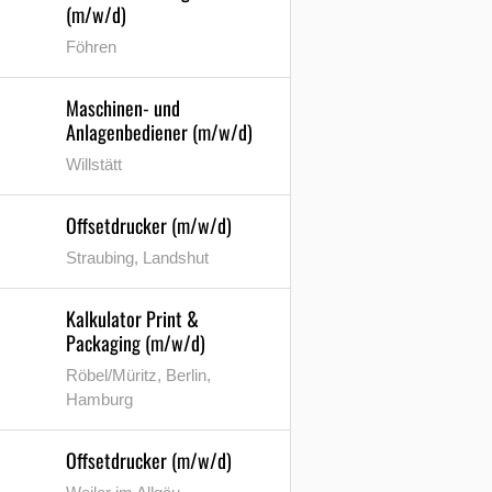
(m/w/d)
Föhren
Maschinen- und
Anlagenbediener (m/w/d)
Willstätt
Offsetdrucker (m/w/d)
Straubing, Landshut
Kalkulator Print &
Packaging (m/w/d)
Röbel/Müritz, Berlin,
Hamburg
Offsetdrucker (m/w/d)