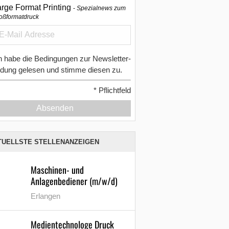
arge Format Printing
Spezialnews zum
oßformatdruck
h habe die Bedingungen zur Newsletter-
dung gelesen und stimme diesen zu.
*
Pflichtfeld
Absenden
TUELLSTE STELLENANZEIGEN
Maschinen- und
Anlagenbediener (m/w/d)
Erlangen
Medientechnologe Druck