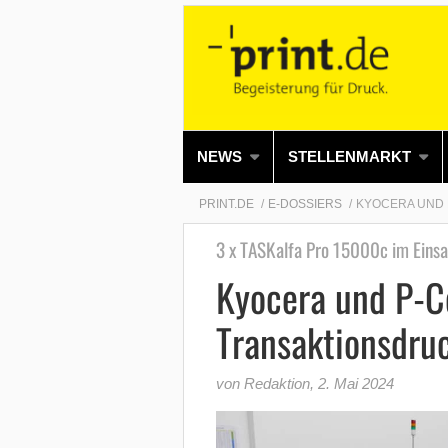
NEWS
STELLENMARKT
PRINT.DE
E-DOSSIERS
KYOCERA UND 
3 x TASKalfa Pro 15000c im Einsa
Kyocera und P-C
Transaktionsdru
von Redaktion
,
2. Mai 2024