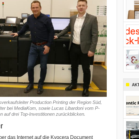
AK
tsverkaufsleiter Production Printing der Region Süd,
iter bei MediaKom, sowie Lucas Libardoni vom P-
 auf drei Top-Investitionen zurückblicken.
r
ber das Internet auf die Kyocera Document