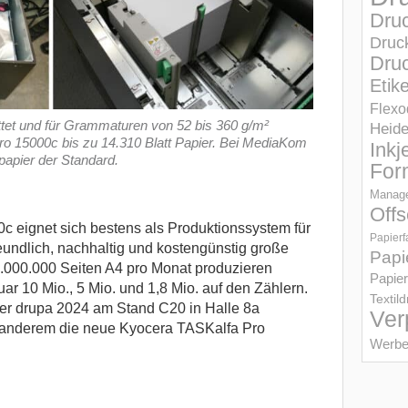
Dru
Druc
Druc
Etik
Flexo
attet und für Grammaturen von 52 bis 360 g/m²
Heid
Pro 15000c bis zu 14.310 Blatt Papier. Bei MediaKom
Inkj
papier der Standard.
For
Manage
Offs
 eignet sich bestens als Produktionssystem für
Papierf
reundlich, nachhaltig und kostengünstig große
Papi
.000.000 Seiten A4 pro Monat produzieren
Papier
r 10 Mio., 5 Mio. und 1,8 Mio. auf den Zählern.
Textil
er drupa 2024 am Stand C20 in Halle 8a
Ver
r anderem die neue Kyocera TASKalfa Pro
Werbe