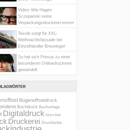
Video: Wie Hagen
Sczepanski seine
Verpackungsdruckerei immer
wieder optimiert hat
Texsib sorgt für XXL-
Weihnachtsfassade bei
Einzelhändler Breuninger
So hat sich Primus zu einer
besonderen Onlinedruckerei
gewandelt
HLAGWÖRTER
noffset
Bogenoffsetdruck
inderei
Buchdruck
Buchverlage
Digitaldruck
M
Direct Mail
Druckerei
ck
Druckfarbe
ckindustrie