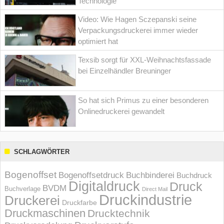
Technologie
Video: Wie Hagen Sczepanski seine
Verpackungsdruckerei immer wieder
optimiert hat
Texsib sorgt für XXL-Weihnachtsfassade
bei Einzelhändler Breuninger
So hat sich Primus zu einer besonderen
Onlinedruckerei gewandelt
SCHLAGWÖRTER
Bogenoffset
Bogenoffsetdruck
Buchbinderei
Buchdruck
Digitaldruck
Druck
BVDM
Buchverlage
Direct Mail
Druckindustrie
Druckerei
Druckfarbe
Druckmaschinen
Drucktechnik