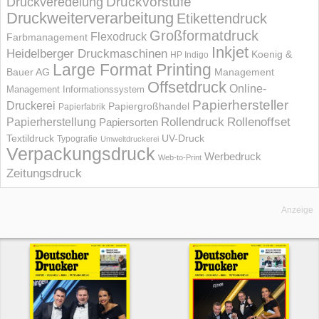
Druckvorstufe
Druckveredelung
Druckweiterverarbeitung
Etikettendruck
Großformatdruck
Flexodruck
Farbmanagement
Inkjet
Heidelberger Druckmaschinen
Koenig &
HP Indigo
Large Format Printing
Bauer AG
Management
Offsetdruck
Online-
Management Informations­system
Papierhersteller
Druckerei
Papiergroßhandel
Papierfabrik
Rollendruck
Rollenoffset
Papierherstellung
Papiersorten
UV-Druck
Textildruck
Typografie
Umweltdruckerei
Verpackungsdruck
Werbedruck
Web-to-Print
Zeitungsdruck
Anzeige