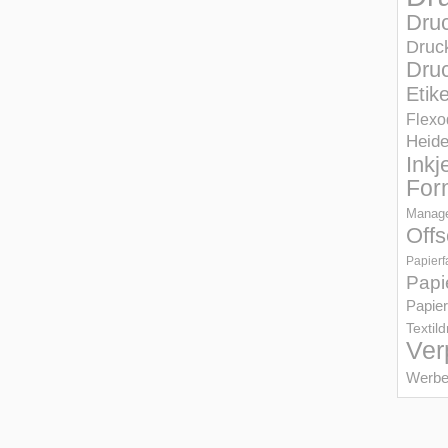
Dru
Druc
Druc
Etik
Flexo
Heid
Inkj
For
Manage
Offs
Papierf
Papi
Papier
Textil
Ver
Werbe