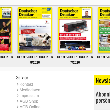
DRUCKER
DEUTSCHER DRUCKER
DEUTSCHER DRUCKER
DEUTSC
8/2026
7/2026
Service
Newsle
Kontakt
Mediadaten
Abonni
Impressum
persön
AGB Shop
AGB Online