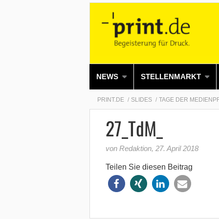
NEWS
STELLENMARKT
PRINT.DE
SLIDES
TAGE DER MEDIENP
27_TdM_
von Redaktion
,
27. April 2018
Teilen Sie diesen Beitrag