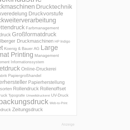
ckmaschinen
Drucktechnik
Druckvorstufe
kveredelung
kweiterverarbeitung
ettendruck
Farbmanagement
Großformatdruck
druck
elberger Druckmaschinen
HP Indigo
et
Large
Koenig & Bauer AG
mat Printing
Management
ment Informations­system
etdruck
Online-Druckerei
Papiergroßhandel
abrik
erhersteller
Papierherstellung
Rollendruck
Rollenoffset
sorten
UV-Druck
druck
Typografie
Umweltdruckerei
packungsdruck
Web-to-Print
Zeitungsdruck
druck
Anzeige