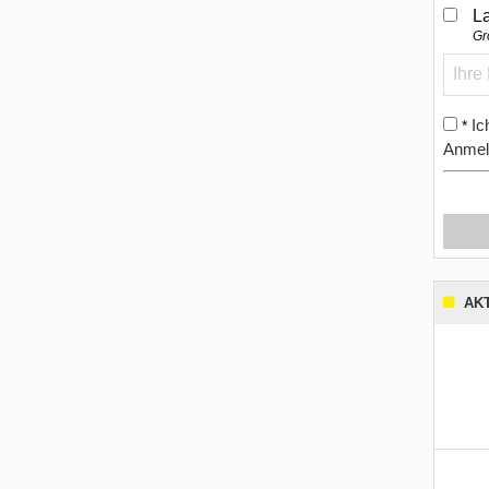
L
Gr
Ic
*
Anmel
AK