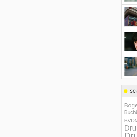
SC
Boge
Buchb
BVD
Dru
Dru