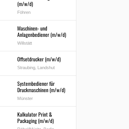
(m/w/d)
Föhren
Maschinen- und
Anlagenbediener (m/w/d)
Willstätt
Offsetdrucker (m/w/d)
Straubing, Landshut
Systembediener für
Druckmaschinen (m/w/d)
Münster
Kalkulator Print &
Packaging (m/w/d)