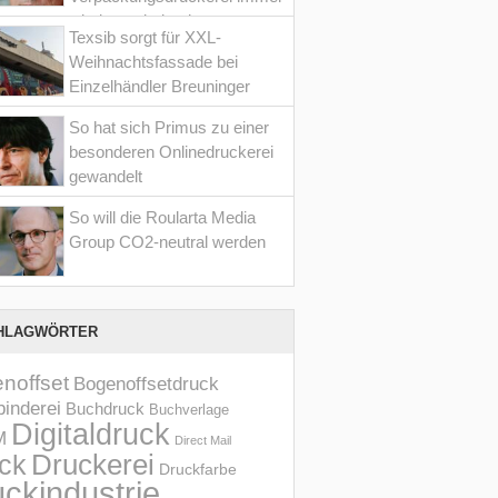
wieder optimiert hat
Texsib sorgt für XXL-
Weihnachtsfassade bei
Einzelhändler Breuninger
So hat sich Primus zu einer
besonderen Onlinedruckerei
gewandelt
So will die Roularta Media
Group CO2-neutral werden
HLAGWÖRTER
noffset
Bogenoffsetdruck
inderei
Buchdruck
Buchverlage
Digitaldruck
M
Direct Mail
Druckerei
ck
Druckfarbe
ckindustrie