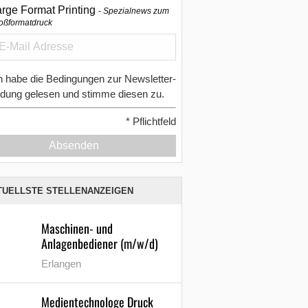
arge Format Printing
Spezialnews zum
oßformatdruck
h habe die Bedingungen zur Newsletter-
dung gelesen und stimme diesen zu.
*
Pflichtfeld
Absenden
TUELLSTE STELLENANZEIGEN
Maschinen- und
Anlagenbediener (m/w/d)
Erlangen
Medientechnologe Druck