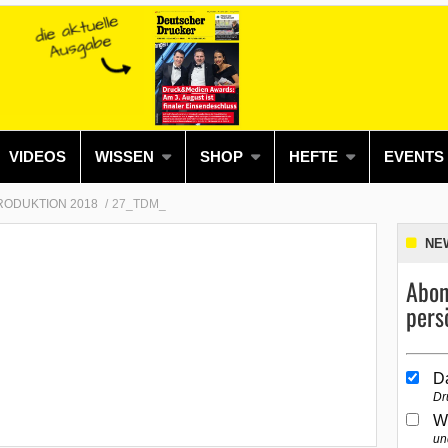
VIDEOS
WISSEN
SHOP
HEFTE
EVENTS
RODUKTION 2018
27_TDM_
NE
Abon
pers
D
Dr
W
un