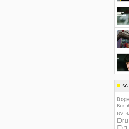
SC
Boge
Buchb
BVD
Dru
Dru