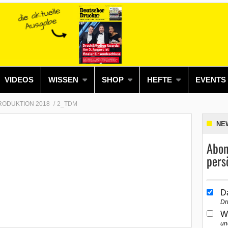
VIDEOS
WISSEN
SHOP
HEFTE
EVENTS
RODUKTION 2018
2_TDM
NE
Abon
pers
D
Dr
W
un