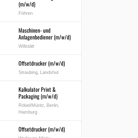
(m/w/d)
Föhren
Maschinen- und
Anlagenbediener (m/w/d)
Willstätt
Offsetdrucker (m/w/d)
Straubing, Landshut
Kalkulator Print &
Packaging (m/w/d)
Röbel/Müritz, Berlin,
Hamburg
Offsetdrucker (m/w/d)