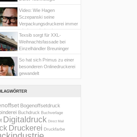
Video: Wie Hagen
Sczepanski seine
Verpackungsdruckerei immer
wieder optimiert hat
Texsib sorgt für XXL-
Weihnachtsfassade bei
Einzelhändler Breuninger
So hat sich Primus zu einer
besonderen Onlinedruckerei
gewandelt
HLAGWÖRTER
noffset
Bogenoffsetdruck
inderei
Buchdruck
Buchverlage
Digitaldruck
M
Direct Mail
Druckerei
ck
Druckfarbe
ckindustrie