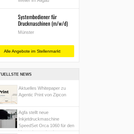
Weiler im Allgäu
Systembediener für
Druckmaschinen (m/w/d)
Münster
Alle Angebote im Stellenmarkt
TUELLSTE NEWS
Aktuelles Whitepaper zu
Agentic Print von Zipcon
Agfa stellt neue
Inkjetdruckmaschine
SpeedSet Orca 1060 für den
Verpackungsdruck vor