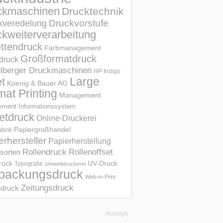
ckmaschinen
Drucktechnik
Druckvorstufe
kveredelung
kweiterverarbeitung
ettendruck
Farbmanagement
Großformatdruck
druck
elberger Druckmaschinen
HP Indigo
et
Large
Koenig & Bauer AG
mat Printing
Management
ment Informations­system
etdruck
Online-Druckerei
Papiergroßhandel
abrik
erhersteller
Papierherstellung
Rollendruck
Rollenoffset
sorten
UV-Druck
druck
Typografie
Umweltdruckerei
packungsdruck
Web-to-Print
Zeitungsdruck
druck
Anzeige