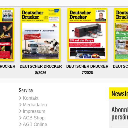
DRUCKER
DEUTSCHER DRUCKER
DEUTSCHER DRUCKER
DEUTSC
8/2026
7/2026
Service
Newsle
Kontakt
Mediadaten
Abonni
Impressum
persön
AGB Shop
AGB Online