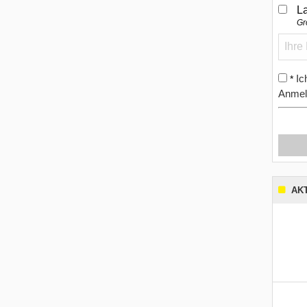
L
Gr
Ic
*
Anmel
AK