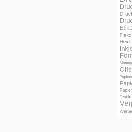
Dru
Druc
Druc
Etik
Flexo
Heid
Inkj
For
Manage
Offs
Papierf
Papi
Papier
Textil
Ver
Werbe