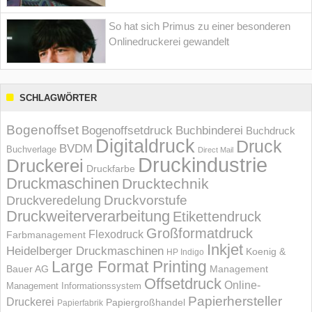
So hat sich Primus zu einer besonderen
Onlinedruckerei gewandelt
SCHLAGWÖRTER
Bogenoffset
Bogenoffsetdruck
Buchbinderei
Buchdruck
Digitaldruck
Druck
BVDM
Buchverlage
Direct Mail
Druckindustrie
Druckerei
Druckfarbe
Druckmaschinen
Drucktechnik
Druckvorstufe
Druckveredelung
Druckweiterverarbeitung
Etikettendruck
Großformatdruck
Flexodruck
Farbmanagement
Inkjet
Heidelberger Druckmaschinen
Koenig &
HP Indigo
Large Format Printing
Bauer AG
Management
Offsetdruck
Online-
Management Informations­system
Papierhersteller
Druckerei
Papiergroßhandel
Papierfabrik