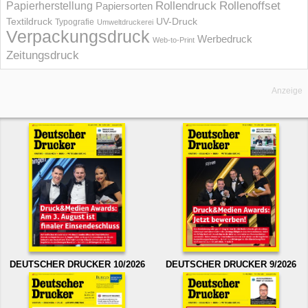
Rollendruck
Rollenoffset
Papierherstellung
Papiersorten
UV-Druck
Textildruck
Typografie
Umweltdruckerei
Verpackungsdruck
Werbedruck
Web-to-Print
Zeitungsdruck
Anzeige
DEUTSCHER DRUCKER 10/2026
DEUTSCHER DRUCKER 9/2026