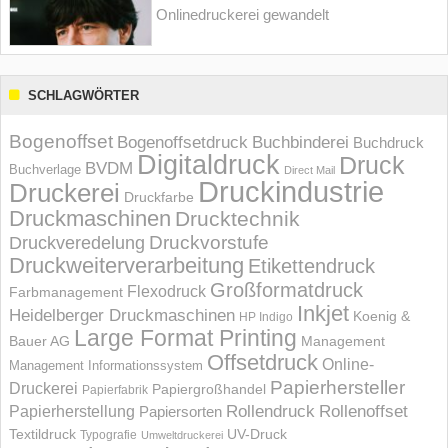
Onlinedruckerei gewandelt
SCHLAGWÖRTER
Bogenoffset
Bogenoffsetdruck
Buchbinderei
Buchdruck
Digitaldruck
Druck
BVDM
Buchverlage
Direct Mail
Druckindustrie
Druckerei
Druckfarbe
Druckmaschinen
Drucktechnik
Druckvorstufe
Druckveredelung
Druckweiterverarbeitung
Etikettendruck
Großformatdruck
Flexodruck
Farbmanagement
Inkjet
Heidelberger Druckmaschinen
Koenig &
HP Indigo
Large Format Printing
Bauer AG
Management
Offsetdruck
Online-
Management Informations­system
Papierhersteller
Druckerei
Papiergroßhandel
Papierfabrik
Rollendruck
Rollenoffset
Papierherstellung
Papiersorten
UV-Druck
Textildruck
Typografie
Umweltdruckerei