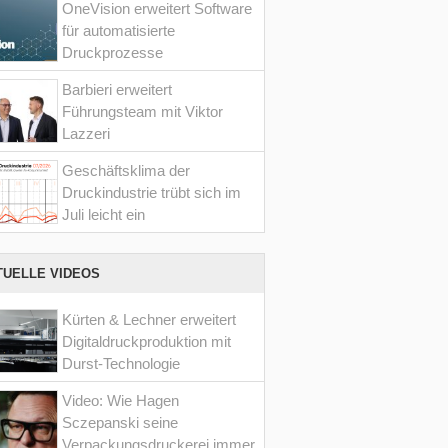
OneVision erweitert Software
für automatisierte
Druckprozesse
Barbieri erweitert
Führungsteam mit Viktor
Lazzeri
Geschäftsklima der
Druckindustrie trübt sich im
Juli leicht ein
TUELLE VIDEOS
Kürten & Lechner erweitert
Digitaldruckproduktion mit
Durst-Technologie
Video: Wie Hagen
Sczepanski seine
Verpackungsdruckerei immer