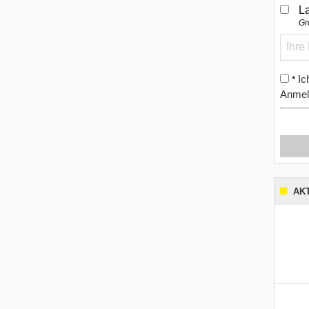
L
Gr
Ic
*
Anmel
AK