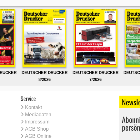
DRUCKER
DEUTSCHER DRUCKER
DEUTSCHER DRUCKER
DEUTSC
8/2026
7/2026
Service
Newsle
Kontakt
Mediadaten
Abonni
Impressum
persön
AGB Shop
AGB Online