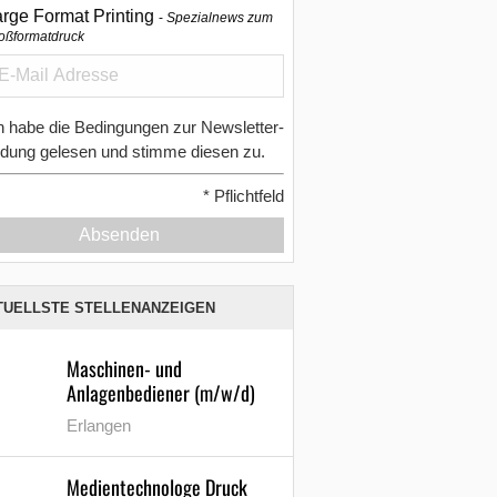
arge Format Printing
Spezialnews zum
oßformatdruck
h habe die Bedingungen zur Newsletter-
dung gelesen und stimme diesen zu.
*
Pflichtfeld
Absenden
TUELLSTE STELLENANZEIGEN
Maschinen- und
Anlagenbediener (m/w/d)
Erlangen
Medientechnologe Druck