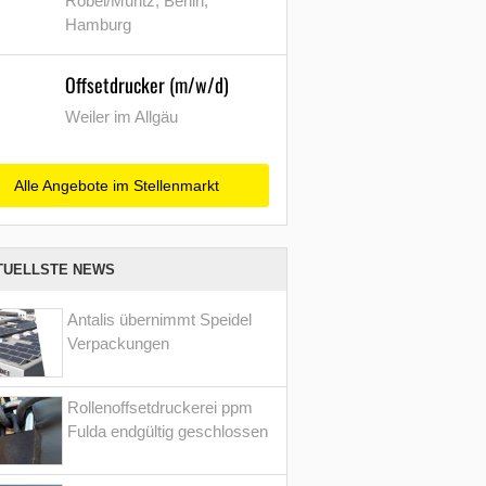
Röbel/Müritz, Berlin,
Hamburg
Offsetdrucker (m/w/d)
Weiler im Allgäu
Alle Angebote im Stellenmarkt
TUELLSTE NEWS
Antalis übernimmt Speidel
Verpackungen
Rollenoffsetdruckerei ppm
Fulda endgültig geschlossen