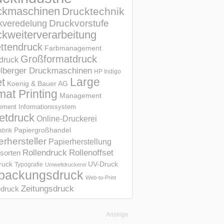
ckmaschinen
Drucktechnik
Druckvorstufe
kveredelung
kweiterverarbeitung
ettendruck
Farbmanagement
Großformatdruck
druck
elberger Druckmaschinen
HP Indigo
et
Large
Koenig & Bauer AG
mat Printing
Management
ment Informations­system
etdruck
Online-Druckerei
Papiergroßhandel
abrik
erhersteller
Papierherstellung
Rollendruck
Rollenoffset
sorten
UV-Druck
druck
Typografie
Umweltdruckerei
packungsdruck
Web-to-Print
Zeitungsdruck
druck
Anzeige