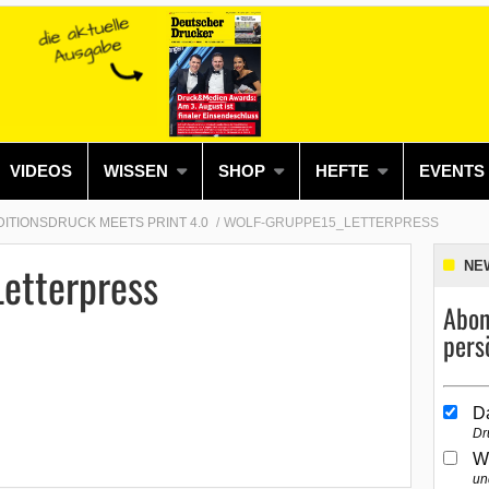
VIDEOS
WISSEN
SHOP
HEFTE
EVENTS
ITIONSDRUCK MEETS PRINT 4.0
WOLF-GRUPPE15_LETTERPRESS
etterpress
NE
Abon
pers
D
Dr
W
un