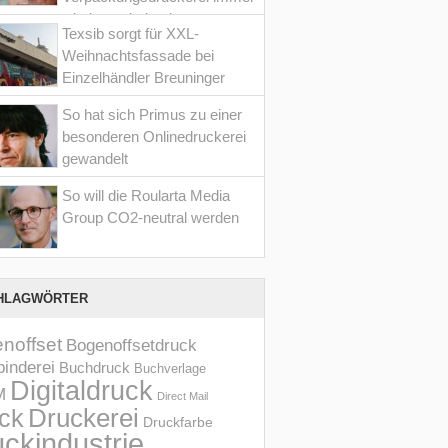
wieder optimiert hat
Texsib sorgt für XXL-
Weihnachtsfassade bei
Einzelhändler Breuninger
So hat sich Primus zu einer
besonderen Onlinedruckerei
gewandelt
So will die Roularta Media
Group CO2-neutral werden
HLAGWÖRTER
noffset
Bogenoffsetdruck
inderei
Buchdruck
Buchverlage
Digitaldruck
M
Direct Mail
Druckerei
ck
Druckfarbe
ckindustrie