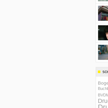
SC
Boge
Buchb
BVD
Dru
Dru