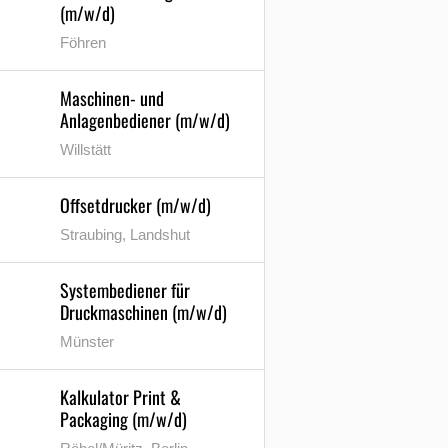
(m/w/d)
Föhren
Maschinen- und
Anlagenbediener (m/w/d)
Willstätt
Offsetdrucker (m/w/d)
Straubing, Landshut
Systembediener für
Druckmaschinen (m/w/d)
Münster
Kalkulator Print &
Packaging (m/w/d)