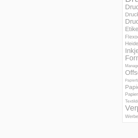
Dru
Druc
Druc
Etik
Flexo
Heid
Inkj
For
Manage
Offs
Papierf
Papi
Papier
Textil
Ver
Werbe