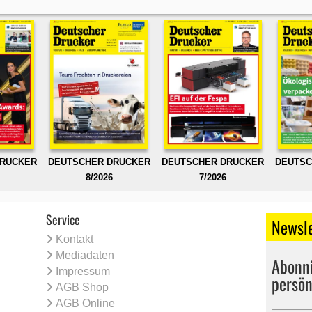
DRUCKER
DEUTSCHER DRUCKER
DEUTSCHER DRUCKER
DEUTSC
8/2026
7/2026
Service
Newsle
Kontakt
Mediadaten
Abonni
Impressum
persön
AGB Shop
AGB Online