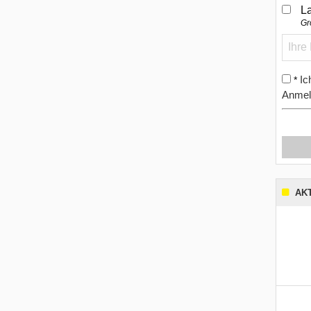
L
Gr
Ic
*
Anmel
AK