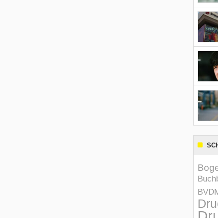
SC
Boge
Buchb
BVD
Dru
Dru