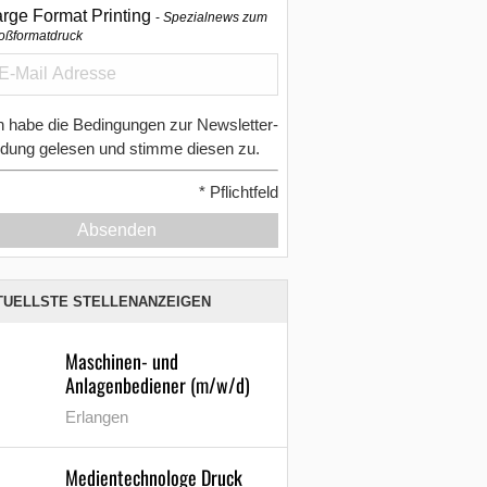
arge Format Printing
Spezialnews zum
oßformatdruck
h habe die Bedingungen zur Newsletter-
dung gelesen und stimme diesen zu.
*
Pflichtfeld
Absenden
TUELLSTE STELLENANZEIGEN
Maschinen- und
Anlagenbediener (m/w/d)
Erlangen
Medientechnologe Druck