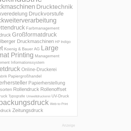
ckmaschinen
Drucktechnik
Druckvorstufe
kveredelung
kweiterverarbeitung
ettendruck
Farbmanagement
Großformatdruck
druck
elberger Druckmaschinen
HP Indigo
et
Large
Koenig & Bauer AG
mat Printing
Management
ment Informations­system
etdruck
Online-Druckerei
Papiergroßhandel
abrik
erhersteller
Papierherstellung
Rollendruck
Rollenoffset
sorten
UV-Druck
druck
Typografie
Umweltdruckerei
packungsdruck
Web-to-Print
Zeitungsdruck
druck
Anzeige