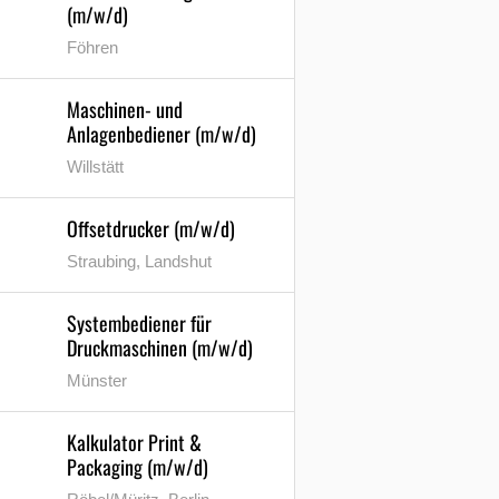
(m/w/d)
Föhren
Maschinen- und
Anlagenbediener (m/w/d)
Willstätt
Offsetdrucker (m/w/d)
Straubing, Landshut
Systembediener für
Druckmaschinen (m/w/d)
Münster
Kalkulator Print &
Packaging (m/w/d)