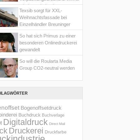
wieder optimiert hat
Texsib sorgt für XXL-
Weihnachtsfassade bei
Einzelhändler Breuninger
So hat sich Primus zu einer
besonderen Onlinedruckerei
gewandelt
So will die Roularta Media
Group CO2-neutral werden
HLAGWÖRTER
noffset
Bogenoffsetdruck
inderei
Buchdruck
Buchverlage
Digitaldruck
M
Direct Mail
Druckerei
ck
Druckfarbe
ckindustrie