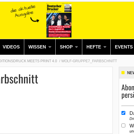
VIDEOS
WISSEN
SHOP
HEFTE
EVENTS
ITIONSDRUCK MEETS PRINT 4.0
WOLF-GRUPPE7_FARBSCHNITT
rbschnitt
NE
Abon
pers
D
Dr
W
un