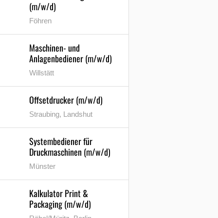
(m/w/d)
Föhren
Maschinen- und
Anlagenbediener (m/w/d)
Willstätt
Offsetdrucker (m/w/d)
Straubing, Landshut
Systembediener für
Druckmaschinen (m/w/d)
Münster
Kalkulator Print &
Packaging (m/w/d)