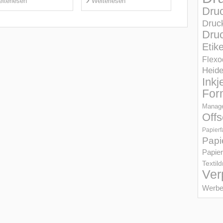
iterlesen
Weiterlesen
Dru
Druc
Druc
Etik
Flexo
Heid
Inkj
For
Manage
Offs
Papierf
Papi
Papier
Textil
Ver
Werbe