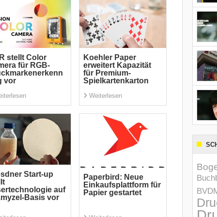
 stellt Color
Koehler Paper
era für RGB-
erweitert Kapazität
uckmarkenerkenn
für Premium-
 vor
Spielkartenkarton
iterlesen
Weiterlesen
SC
Boge
sdner Start-up
Paperbird: Neue
Buchb
lt
Einkaufsplattform für
ertechnologie auf
BVD
Papier gestartet
zmyzel-Basis vor
Dru
Dru