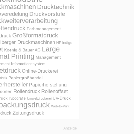
ckmaschinen
Drucktechnik
Druckvorstufe
kveredelung
kweiterverarbeitung
ettendruck
Farbmanagement
Großformatdruck
druck
elberger Druckmaschinen
HP Indigo
et
Large
Koenig & Bauer AG
mat Printing
Management
ment Informations­system
etdruck
Online-Druckerei
Papiergroßhandel
abrik
erhersteller
Papierherstellung
Rollendruck
Rollenoffset
sorten
UV-Druck
druck
Typografie
Umweltdruckerei
packungsdruck
Web-to-Print
Zeitungsdruck
druck
Anzeige