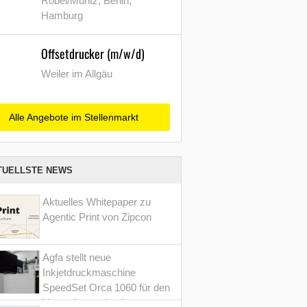
Röbel/Müritz, Berlin,
Hamburg
Offsetdrucker (m/w/d)
Weiler im Allgäu
Alle Angebote im Stellenmarkt
TUELLSTE NEWS
Aktuelles Whitepaper zu
Agentic Print von Zipcon
Agfa stellt neue
Inkjetdruckmaschine
SpeedSet Orca 1060 für den
Verpackungsdruck vor