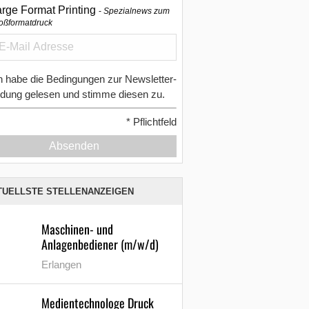
arge Format Printing
Spezialnews zum
oßformatdruck
h habe die Bedingungen zur Newsletter-
dung gelesen und stimme diesen zu.
*
Pflichtfeld
Absenden
TUELLSTE STELLENANZEIGEN
Maschinen- und
Anlagenbediener (m/w/d)
Erlangen
Medientechnologe Druck