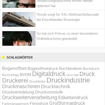
Verpackungsdruckerei immer wieder
optimiert hat
Texsib sorgt für XXL-Weihnachtsfassade
bei Einzelhändler Breuninger
So hat sich Primus zu einer besonderen
Onlinedruckerei gewandelt
SCHLAGWÖRTER
Bogenoffset
Bogenoffsetdruck
Buchbinderei
Buchdruck
Digitaldruck
Druck
BVDM
Buchverlage
Direct Mail
Druckindustrie
Druckerei
Druckfarbe
Druckmaschinen
Drucktechnik
Druckvorstufe
Druckveredelung
Druckweiterverarbeitung
Etikettendruck
Großformatdruck
Flexodruck
Farbmanagement