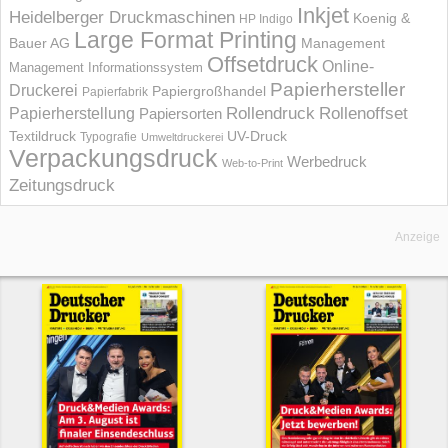
Inkjet
Heidelberger Druckmaschinen
Koenig &
HP Indigo
Large Format Printing
Bauer AG
Management
Offsetdruck
Online-
Management Informations­system
Papierhersteller
Druckerei
Papiergroßhandel
Papierfabrik
Rollendruck
Rollenoffset
Papierherstellung
Papiersorten
UV-Druck
Textildruck
Typografie
Umweltdruckerei
Verpackungsdruck
Werbedruck
Web-to-Print
Zeitungsdruck
Anzeige