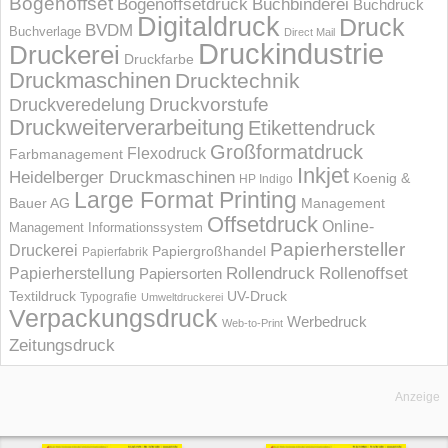
Bogenoffset
Bogenoffsetdruck
Buchbinderei
Buchdruck
Digitaldruck
Druck
BVDM
Buchverlage
Direct Mail
Druckindustrie
Druckerei
Druckfarbe
Druckmaschinen
Drucktechnik
Druckvorstufe
Druckveredelung
Druckweiterverarbeitung
Etikettendruck
Großformatdruck
Flexodruck
Farbmanagement
Inkjet
Heidelberger Druckmaschinen
Koenig &
HP Indigo
Large Format Printing
Bauer AG
Management
Offsetdruck
Online-
Management Informations­system
Papierhersteller
Druckerei
Papiergroßhandel
Papierfabrik
Rollendruck
Rollenoffset
Papierherstellung
Papiersorten
UV-Druck
Textildruck
Typografie
Umweltdruckerei
Verpackungsdruck
Werbedruck
Web-to-Print
Zeitungsdruck
Anzeige