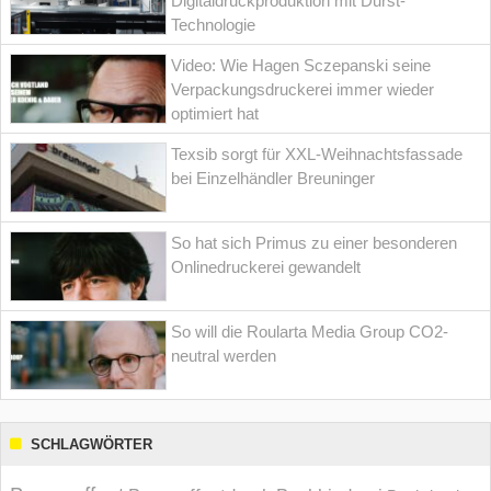
Digitaldruckproduktion mit Durst-
Technologie
Video: Wie Hagen Sczepanski seine
Verpackungsdruckerei immer wieder
optimiert hat
Texsib sorgt für XXL-Weihnachtsfassade
bei Einzelhändler Breuninger
So hat sich Primus zu einer besonderen
Onlinedruckerei gewandelt
So will die Roularta Media Group CO2-
neutral werden
SCHLAGWÖRTER