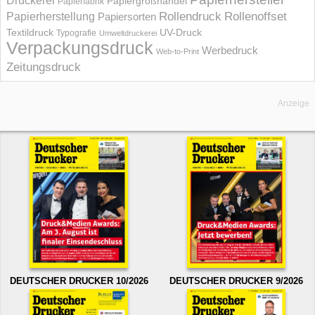
Druckerei
Papiergroßhandel
Papierfabrik
Rollendruck
Rollenoffset
Papierherstellung
Papiersorten
UV-Druck
Textildruck
Typografie
Umweltdruckerei
Verpackungsdruck
Werbedruck
Web-to-Print
Zeitungsdruck
Anzeige
DEUTSCHER DRUCKER 10/2026
DEUTSCHER DRUCKER 9/2026