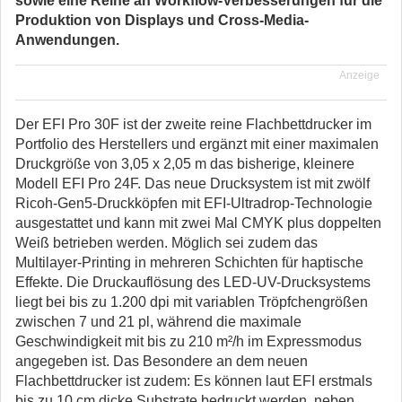
sowie eine Reihe an Workflow-Verbesserungen für die
Produktion von Displays und Cross-Media-
Anwendungen.
Anzeige
Der EFI Pro 30F ist der zweite reine Flachbettdrucker im
Portfolio des Herstellers und ergänzt mit einer maximalen
Druckgröße von 3,05 x 2,05 m das bisherige, kleinere
Modell EFI Pro 24F. Das neue Drucksystem ist mit zwölf
Ricoh-Gen5-Druckköpfen mit EFI-Ultradrop-Technologie
ausgestattet und kann mit zwei Mal CMYK plus doppelten
Weiß betrieben werden. Möglich sei zudem das
Multilayer-Printing in mehreren Schichten für haptische
Effekte. Die Druckauflösung des LED-UV-Drucksystems
liegt bei bis zu 1.200 dpi mit variablen Tröpfchengrößen
zwischen 7 und 21 pl, während die maximale
Geschwindigkeit mit bis zu 210 m²/h im Expressmodus
angegeben ist. Das Besondere an dem neuen
Flachbettdrucker ist zudem: Es können laut EFI erstmals
bis zu 10 cm dicke Substrate bedruckt werden, neben