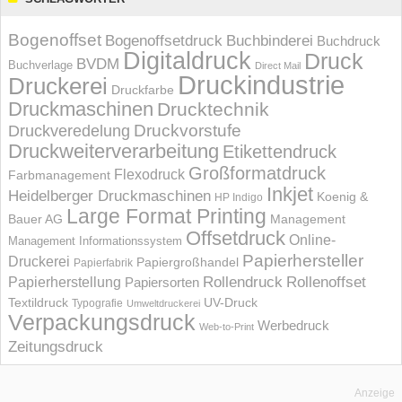
Bogenoffset
Bogenoffsetdruck
Buchbinderei
Buchdruck
Digitaldruck
Druck
BVDM
Buchverlage
Direct Mail
Druckindustrie
Druckerei
Druckfarbe
Druckmaschinen
Drucktechnik
Druckvorstufe
Druckveredelung
Druckweiterverarbeitung
Etikettendruck
Großformatdruck
Flexodruck
Farbmanagement
Inkjet
Heidelberger Druckmaschinen
Koenig &
HP Indigo
Large Format Printing
Bauer AG
Management
Offsetdruck
Online-
Management Informations­system
Papierhersteller
Druckerei
Papiergroßhandel
Papierfabrik
Rollendruck
Rollenoffset
Papierherstellung
Papiersorten
UV-Druck
Textildruck
Typografie
Umweltdruckerei
Verpackungsdruck
Werbedruck
Web-to-Print
Zeitungsdruck
Anzeige