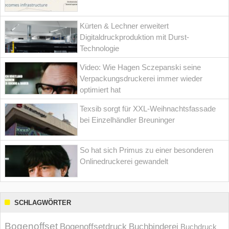
Kürten & Lechner erweitert
Digitaldruckproduktion mit Durst-
Technologie
Video: Wie Hagen Sczepanski seine
Verpackungsdruckerei immer wieder
optimiert hat
Texsib sorgt für XXL-Weihnachtsfassade
bei Einzelhändler Breuninger
So hat sich Primus zu einer besonderen
Onlinedruckerei gewandelt
SCHLAGWÖRTER
Bogenoffset
Bogenoffsetdruck
Buchbinderei
Buchdruck