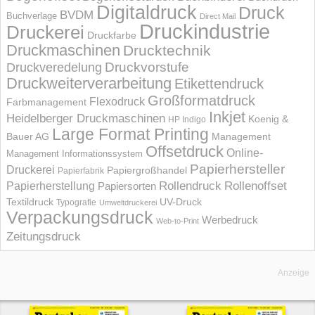
Digitaldruck
Druck
BVDM
Buchverlage
Direct Mail
Druckindustrie
Druckerei
Druckfarbe
Druckmaschinen
Drucktechnik
Druckvorstufe
Druckveredelung
Druckweiterverarbeitung
Etikettendruck
Großformatdruck
Flexodruck
Farbmanagement
Inkjet
Heidelberger Druckmaschinen
Koenig &
HP Indigo
Large Format Printing
Bauer AG
Management
Offsetdruck
Online-
Management Informations­system
Papierhersteller
Druckerei
Papiergroßhandel
Papierfabrik
Rollendruck
Rollenoffset
Papierherstellung
Papiersorten
UV-Druck
Textildruck
Typografie
Umweltdruckerei
Verpackungsdruck
Werbedruck
Web-to-Print
Zeitungsdruck
Anzeige