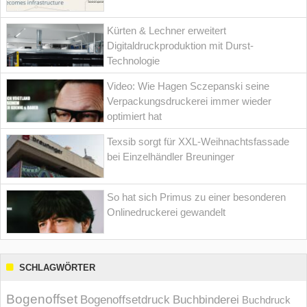
Kürten & Lechner erweitert
Digitaldruckproduktion mit Durst-
Technologie
Video: Wie Hagen Sczepanski seine
Verpackungsdruckerei immer wieder
optimiert hat
Texsib sorgt für XXL-Weihnachtsfassade
bei Einzelhändler Breuninger
So hat sich Primus zu einer besonderen
Onlinedruckerei gewandelt
SCHLAGWÖRTER
Bogenoffset
Bogenoffsetdruck
Buchbinderei
Buchdruck