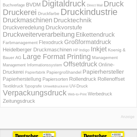
Digitaldruck
Druck
BVDM
Buchverlage
Direct Mail
Druckindustrie
Druckerei
Druckfarbe
Druckmaschinen
Drucktechnik
Druckvorstufe
Druckveredelung
Druckweiterverarbeitung
Etikettendruck
Großformatdruck
Flexodruck
Farbmanagement
Inkjet
Heidelberger Druckmaschinen
Koenig &
HP Indigo
Large Format Printing
Bauer AG
Management
Offsetdruck
Online-
Management Informations­system
Papierhersteller
Druckerei
Papiergroßhandel
Papierfabrik
Rollendruck
Rollenoffset
Papierherstellung
Papiersorten
UV-Druck
Textildruck
Typografie
Umweltdruckerei
Verpackungsdruck
Werbedruck
Web-to-Print
Zeitungsdruck
Anzeige