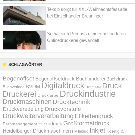
Texsib sorgt für XXL-Weihnachtsfassade
bei Einzelhändler Breuninger
So hat sich Primus zu einer besonderen
Onlinedruckerei gewandelt
SCHLAGWÖRTER
Bogenoffset
Bogenoffsetdruck
Buchbinderei
Buchdruck
Digitaldruck
Druck
BVDM
Buchverlage
Direct Mail
Druckindustrie
Druckerei
Druckfarbe
Druckmaschinen
Drucktechnik
Druckvorstufe
Druckveredelung
Druckweiterverarbeitung
Etikettendruck
Großformatdruck
Flexodruck
Farbmanagement
Inkjet
Heidelberger Druckmaschinen
Koenig &
HP Indigo