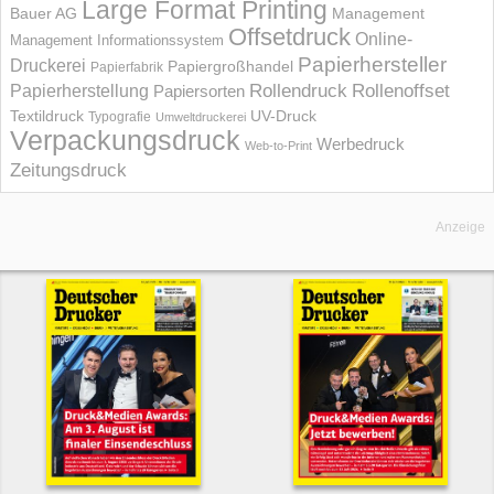
Large Format Printing
Bauer AG
Management
Offsetdruck
Online-
Management Informations­system
Papierhersteller
Druckerei
Papiergroßhandel
Papierfabrik
Rollendruck
Rollenoffset
Papierherstellung
Papiersorten
UV-Druck
Textildruck
Typografie
Umweltdruckerei
Verpackungsdruck
Werbedruck
Web-to-Print
Zeitungsdruck
Anzeige