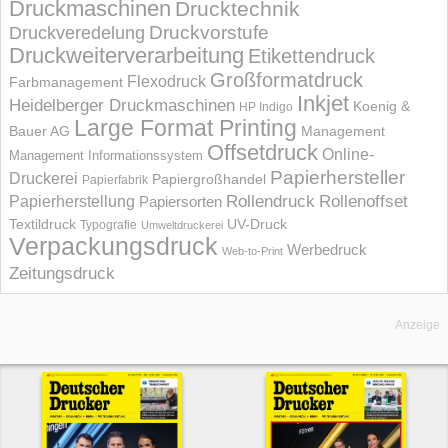
Druckmaschinen
Drucktechnik
Druckvorstufe
Druckveredelung
Druckweiterverarbeitung
Etikettendruck
Großformatdruck
Flexodruck
Farbmanagement
Inkjet
Heidelberger Druckmaschinen
Koenig &
HP Indigo
Large Format Printing
Bauer AG
Management
Offsetdruck
Online-
Management Informations­system
Papierhersteller
Druckerei
Papiergroßhandel
Papierfabrik
Rollendruck
Rollenoffset
Papierherstellung
Papiersorten
UV-Druck
Textildruck
Typografie
Umweltdruckerei
Verpackungsdruck
Werbedruck
Web-to-Print
Zeitungsdruck
Anzeige