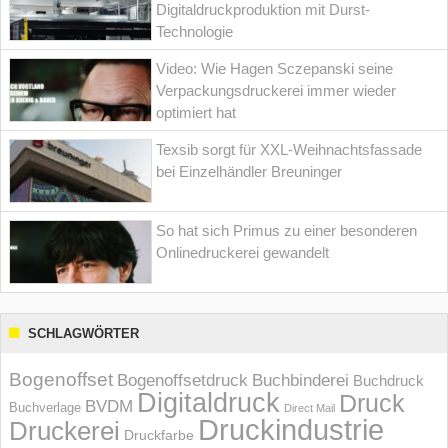
Digitaldruckproduktion mit Durst-
Technologie
Video: Wie Hagen Sczepanski seine
Verpackungsdruckerei immer wieder
optimiert hat
Texsib sorgt für XXL-Weihnachtsfassade
bei Einzelhändler Breuninger
So hat sich Primus zu einer besonderen
Onlinedruckerei gewandelt
SCHLAGWÖRTER
Bogenoffset
Bogenoffsetdruck
Buchbinderei
Buchdruck
Digitaldruck
Druck
BVDM
Buchverlage
Direct Mail
Druckindustrie
Druckerei
Druckfarbe