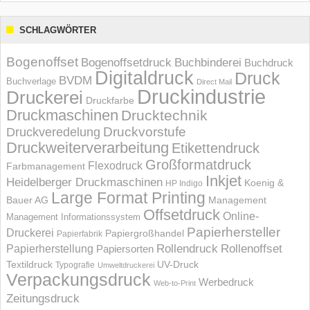
SCHLAGWÖRTER
Bogenoffset
Bogenoffsetdruck
Buchbinderei
Buchdruck
Digitaldruck
Druck
BVDM
Buchverlage
Direct Mail
Druckindustrie
Druckerei
Druckfarbe
Druckmaschinen
Drucktechnik
Druckvorstufe
Druckveredelung
Druckweiterverarbeitung
Etikettendruck
Großformatdruck
Flexodruck
Farbmanagement
Inkjet
Heidelberger Druckmaschinen
Koenig &
HP Indigo
Large Format Printing
Bauer AG
Management
Offsetdruck
Online-
Management Informations­system
Papierhersteller
Druckerei
Papiergroßhandel
Papierfabrik
Rollendruck
Rollenoffset
Papierherstellung
Papiersorten
UV-Druck
Textildruck
Typografie
Umweltdruckerei
Verpackungsdruck
Werbedruck
Web-to-Print
Zeitungsdruck