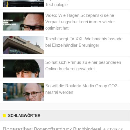
Technologie
Video: Wie Hagen Sczepanski seine
Verpackungsdruckerei immer wieder
optimiert hat
Texsib sorgt für XXL-Weihnachtsfassade
bei Einzelhändler Breuninger
So hat sich Primus zu einer besonderen
Onlinedruckerei gewandelt
So will die Roularta Media Group CO2-
neutral werden
SCHLAGWÖRTER
Bogenoffset
Bogenoffsetdruck
Buchbinderei
Buchdruck