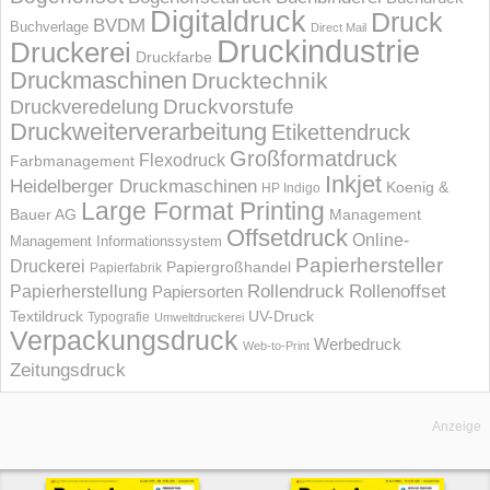
Digitaldruck
Druck
BVDM
Buchverlage
Direct Mail
Druckindustrie
Druckerei
Druckfarbe
Druckmaschinen
Drucktechnik
Druckvorstufe
Druckveredelung
Druckweiterverarbeitung
Etikettendruck
Großformatdruck
Flexodruck
Farbmanagement
Inkjet
Heidelberger Druckmaschinen
Koenig &
HP Indigo
Large Format Printing
Bauer AG
Management
Offsetdruck
Online-
Management Informations­system
Papierhersteller
Druckerei
Papiergroßhandel
Papierfabrik
Rollendruck
Rollenoffset
Papierherstellung
Papiersorten
UV-Druck
Textildruck
Typografie
Umweltdruckerei
Verpackungsdruck
Werbedruck
Web-to-Print
Zeitungsdruck
Anzeige