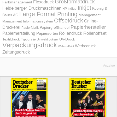
Großformatdruck
Flexodruck
Farbmanagement
Inkjet
Heidelberger Druckmaschinen
Koenig &
HP Indigo
Large Format Printing
Bauer AG
Management
Offsetdruck
Online-
Management Informations­system
Papierhersteller
Druckerei
Papiergroßhandel
Papierfabrik
Rollendruck
Rollenoffset
Papierherstellung
Papiersorten
UV-Druck
Textildruck
Typografie
Umweltdruckerei
Verpackungsdruck
Werbedruck
Web-to-Print
Zeitungsdruck
Anzeige