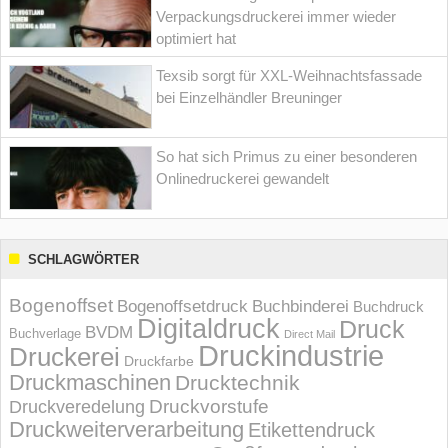
Verpackungsdruckerei immer wieder
optimiert hat
Texsib sorgt für XXL-Weihnachtsfassade
bei Einzelhändler Breuninger
So hat sich Primus zu einer besonderen
Onlinedruckerei gewandelt
SCHLAGWÖRTER
Bogenoffset
Bogenoffsetdruck
Buchbinderei
Buchdruck
Digitaldruck
Druck
BVDM
Buchverlage
Direct Mail
Druckindustrie
Druckerei
Druckfarbe
Druckmaschinen
Drucktechnik
Druckvorstufe
Druckveredelung
Druckweiterverarbeitung
Etikettendruck