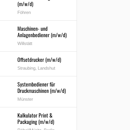
(m/w/d)
Föhren
Maschinen- und
Anlagenbediener (m/w/d)
Willstätt
Offsetdrucker (m/w/d)
Straubing, Landshut
Systembediener für
Druckmaschinen (m/w/d)
Münster
Kalkulator Print &
Packaging (m/w/d)