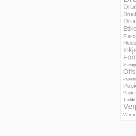
Dru
Druc
Druc
Etik
Flexo
Heid
Inkj
For
Manage
Offs
Papierf
Papi
Papier
Textil
Ver
Werbe