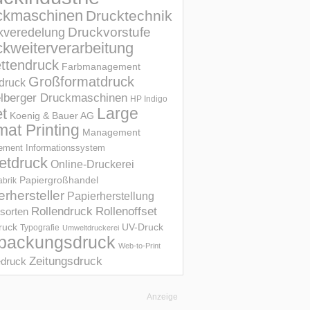
ckmaschinen
Drucktechnik
Druckvorstufe
kveredelung
kweiterverarbeitung
ettendruck
Farbmanagement
Großformatdruck
druck
elberger Druckmaschinen
HP Indigo
et
Large
Koenig & Bauer AG
mat Printing
Management
ment Informations­system
etdruck
Online-Druckerei
Papiergroßhandel
abrik
erhersteller
Papierherstellung
Rollendruck
Rollenoffset
sorten
UV-Druck
druck
Typografie
Umweltdruckerei
packungsdruck
Web-to-Print
Zeitungsdruck
druck
Anzeige