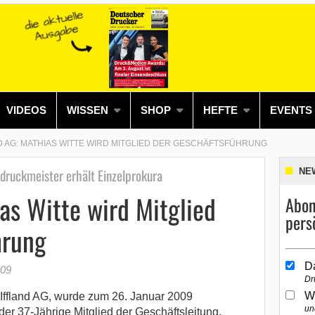
VIDEOS
WISSEN
SHOP
HEFTE
EVENTS
D AG: MATHIAS WITTE WIRD MITGLIED DER GESCHÄFTSFÜHRUNG
druckmeister erhält Einzelprokura
NE
ias Witte wird Mitglied
Abon
pers
hrung
D
009
Dr
W
r Iffland AG, wurde zum 26. Januar 2009
un
 der 37-Jährige Mitglied der Geschäftsleitung.