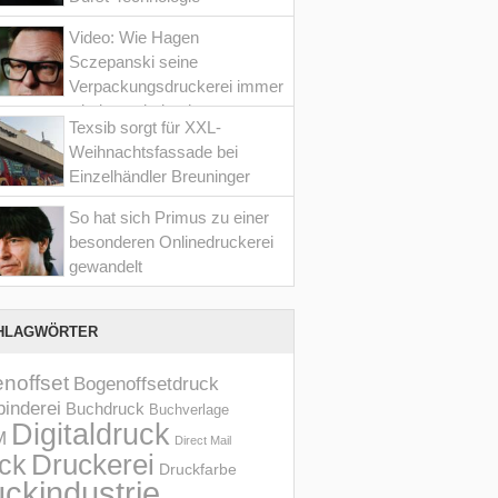
Video: Wie Hagen
Sczepanski seine
Verpackungsdruckerei immer
wieder optimiert hat
Texsib sorgt für XXL-
Weihnachtsfassade bei
Einzelhändler Breuninger
So hat sich Primus zu einer
besonderen Onlinedruckerei
gewandelt
HLAGWÖRTER
noffset
Bogenoffsetdruck
inderei
Buchdruck
Buchverlage
Digitaldruck
M
Direct Mail
Druckerei
ck
Druckfarbe
ckindustrie