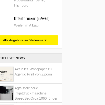
Röbel/Müritz, Berlin,
Hamburg
Offsetdrucker (m/w/d)
Weiler im Allgäu
Alle Angebote im Stellenmarkt
TUELLSTE NEWS
Aktuelles Whitepaper zu
Agentic Print von Zipcon
Agfa stellt neue
Inkjetdruckmaschine
SpeedSet Orca 1060 für den
Verpackungsdruck vor