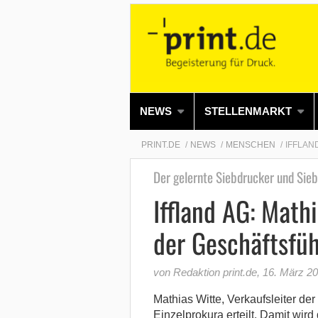
NEWS
STELLENMARKT
PRINT.DE
NEWS
MENSCHEN
IFFLAN
Der gelernte Siebdrucker und Sieb
Iffland AG: Math
der Geschäftsfü
von Redaktion print.de
,
16. März 2
Mathias Witte, Verkaufsleiter de
Einzelprokura erteilt. Damit wird