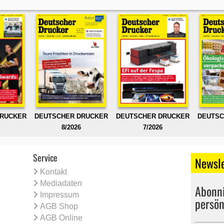
DRUCKER
DEUTSCHER DRUCKER
DEUTSCHER DRUCKER
DEUTSC
8/2026
7/2026
Service
Newsle
Kontakt
Mediadaten
Abonni
Impressum
persön
AGB Shop
AGB Online