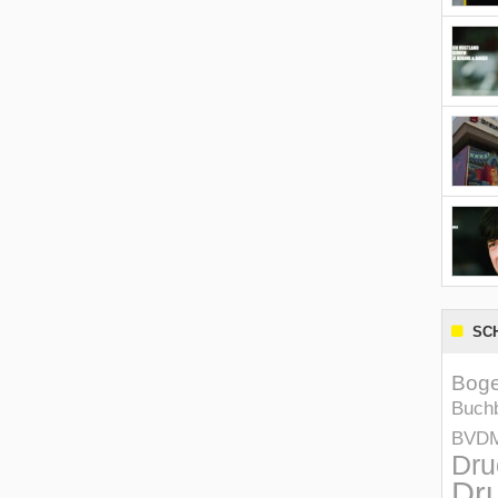
SC
Boge
Buchb
BVD
Dru
Dru