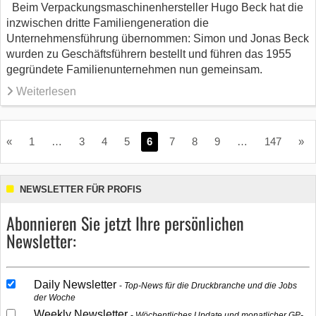
Beim Verpackungsmaschinenhersteller Hugo Beck hat die
inzwischen dritte Familiengeneration die
Unternehmensführung übernommen: Simon und Jonas Beck
wurden zu Geschäftsführern bestellt und führen das 1955
gegründete Familienunternehmen nun gemeinsam. ​
Weiterlesen
«
1
…
3
4
5
6
7
8
9
…
147
»
NEWSLETTER FÜR PROFIS
Abonnieren Sie jetzt Ihre persönlichen
Newsletter:
Daily Newsletter
Top-News für die Druckbranche und die Jobs
der Woche
Weekly Newsletter
Wöchentliches Update und monatlicher GP-