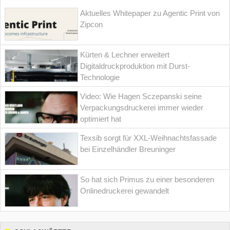
Aktuelles Whitepaper zu Agentic Print von
Zipcon
Kürten & Lechner erweitert
Digitaldruckproduktion mit Durst-
Technologie
Video: Wie Hagen Sczepanski seine
Verpackungsdruckerei immer wieder
optimiert hat
Texsib sorgt für XXL-Weihnachtsfassade
bei Einzelhändler Breuninger
So hat sich Primus zu einer besonderen
Onlinedruckerei gewandelt