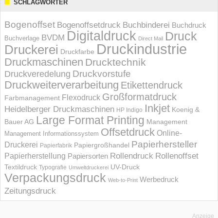
SCHLAGWÖRTER
Bogenoffset
Bogenoffsetdruck
Buchbinderei
Buchdruck
Digitaldruck
Druck
BVDM
Buchverlage
Direct Mail
Druckindustrie
Druckerei
Druckfarbe
Druckmaschinen
Drucktechnik
Druckvorstufe
Druckveredelung
Druckweiterverarbeitung
Etikettendruck
Großformatdruck
Flexodruck
Farbmanagement
Inkjet
Heidelberger Druckmaschinen
Koenig &
HP Indigo
Large Format Printing
Bauer AG
Management
Offsetdruck
Online-
Management Informations­system
Papierhersteller
Druckerei
Papiergroßhandel
Papierfabrik
Rollendruck
Rollenoffset
Papierherstellung
Papiersorten
UV-Druck
Textildruck
Typografie
Umweltdruckerei
Verpackungsdruck
Werbedruck
Web-to-Print
Zeitungsdruck
Anzeige