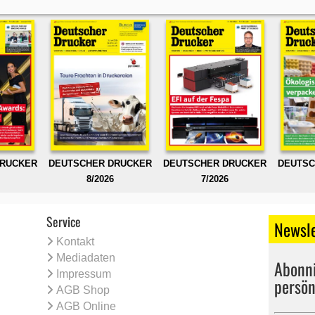
DRUCKER
DEUTSCHER DRUCKER
DEUTSCHER DRUCKER
DEUTSC
8/2026
7/2026
Service
Newsle
Kontakt
Mediadaten
Abonni
Impressum
persön
AGB Shop
AGB Online