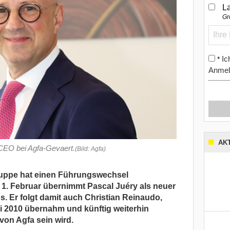
L
Gr
Ic
*
Anmel
AK
 CEO bei Agfa-Gevaert.
(Bild: Agfa)
ruppe hat einen Führungswechsel
1. Februar übernimmt Pascal Juéry als neuer
 Er folgt damit auch Christian Reinaudo,
ai 2010 übernahm und künftig weiterhin
von Agfa sein wird.