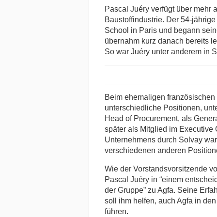
Pascal Juéry verfügt über mehr 
Baustoffindustrie. Der 54-jähri
School in Paris und begann sei
übernahm kurz danach bereits le
So war Juéry unter anderem in S
Beim ehemaligen französischen
unterschiedliche Positionen, un
Head of Procurement, als Gener
später als Mitglied im Executiv
Unternehmens durch Solvay war e
verschiedenen anderen Positione
Wie der Vorstandsvorsitzende von
Pascal Juéry in “einem entsche
der Gruppe” zu Agfa. Seine Erfa
soll ihm helfen, auch Agfa in de
führen.