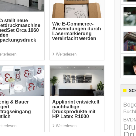
a stellt neue
Wie E-Commerce-
jetdruckmaschine
Anwendungen durch
edSet Orca 1060
Lasermarkierung
 den
vereinfacht werden
rpackungsdruck
iterlesen
Weiterlesen
SC
nig & Bauer
Appliprint entwickelt
Boge
igert
nachhaltige
Buchb
tragseingang
Druckprodukte mit
tlich
HP Latex R1000
BVD
Dru
iterlesen
Weiterlesen
Dru