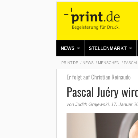
NEWS
STELLENMARKT
PRINT.DE
NEWS
MENSCHEN
PASCAL
Er folgt auf Christian Reinaudo
Pascal Juéry wir
von Judith Grajewski
,
17. Januar 2