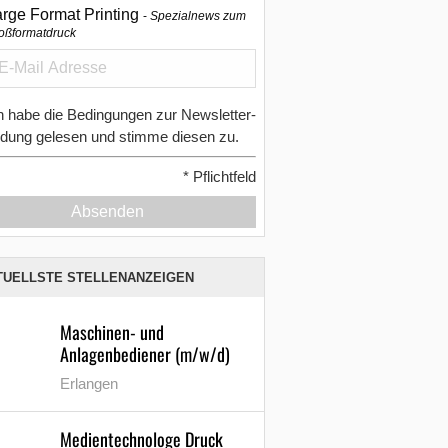
arge Format Printing
Spezialnews zum
oßformatdruck
h habe die Bedingungen zur Newsletter-
dung gelesen und stimme diesen zu.
*
Pflichtfeld
Absenden
TUELLSTE STELLENANZEIGEN
Maschinen- und
Anlagenbediener (m/w/d)
Erlangen
Medientechnologe Druck