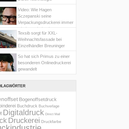
Video: Wie Hagen
Sczepanski seine
Verpackungsdruckerei immer
wieder optimiert hat
Texsib sorgt für XXL-
Weihnachtsfassade bei
Einzelhändler Breuninger
So hat sich Primus zu einer
besonderen Onlinedruckerei
gewandelt
HLAGWÖRTER
noffset
Bogenoffsetdruck
inderei
Buchdruck
Buchverlage
Digitaldruck
M
Direct Mail
Druckerei
ck
Druckfarbe
ckindustrie