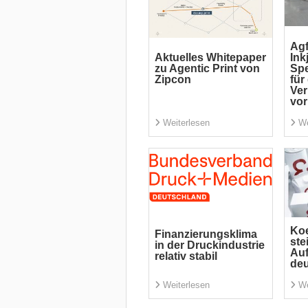
Agf
Aktuelles Whitepaper
Ink
zu Agentic Print von
Spe
Zipcon
für
Ve
vor
Weiterlesen
We
Koe
Finanzierungsklima
ste
in der Druckindustrie
Auf
relativ stabil
deu
Weiterlesen
We