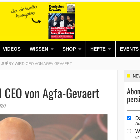
VIDEOS
WISSEN
SHOP
HEFTE
EVENTS
 JUÉRY WIRD CEO VON AGFA-GEVAERT
NE
d CEO von Agfa-Gevaert
Abon
pers
020
D
Dr
W
un