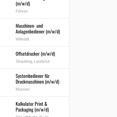
(m/w/d)
Föhren
Maschinen- und
Anlagenbediener (m/w/d)
Willstätt
Offsetdrucker (m/w/d)
Straubing, Landshut
Systembediener für
Druckmaschinen (m/w/d)
Münster
Kalkulator Print &
Packaging (m/w/d)