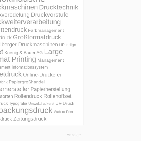
ckmaschinen
Drucktechnik
Druckvorstufe
kveredelung
kweiterverarbeitung
ettendruck
Farbmanagement
Großformatdruck
druck
elberger Druckmaschinen
HP Indigo
et
Large
Koenig & Bauer AG
mat Printing
Management
ment Informations­system
etdruck
Online-Druckerei
Papiergroßhandel
abrik
erhersteller
Papierherstellung
Rollendruck
Rollenoffset
sorten
UV-Druck
druck
Typografie
Umweltdruckerei
packungsdruck
Web-to-Print
Zeitungsdruck
druck
Anzeige