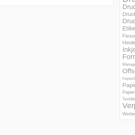
Dru
Druc
Druc
Etik
Flexo
Heid
Inkj
For
Manage
Offs
Papierf
Papi
Papier
Textil
Ver
Werbe