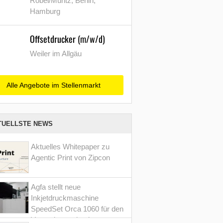
Röbel/Müritz, Berlin,
Hamburg
Offsetdrucker (m/w/d)
Weiler im Allgäu
Alle Angebote im Stellenmarkt
TUELLSTE NEWS
Aktuelles Whitepaper zu
Agentic Print von Zipcon
Agfa stellt neue
Inkjetdruckmaschine
SpeedSet Orca 1060 für den
Verpackungsdruck vor