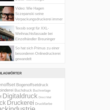
Video: Wie Hagen
Sczepanski seine
Verpackungsdruckerei immer
wieder optimiert hat
Texsib sorgt für XXL-
Weihnachtsfassade bei
Einzelhändler Breuninger
So hat sich Primus zu einer
besonderen Onlinedruckerei
gewandelt
HLAGWÖRTER
noffset
Bogenoffsetdruck
inderei
Buchdruck
Buchverlage
Digitaldruck
M
Direct Mail
Druckerei
ck
Druckfarbe
ckindustrie