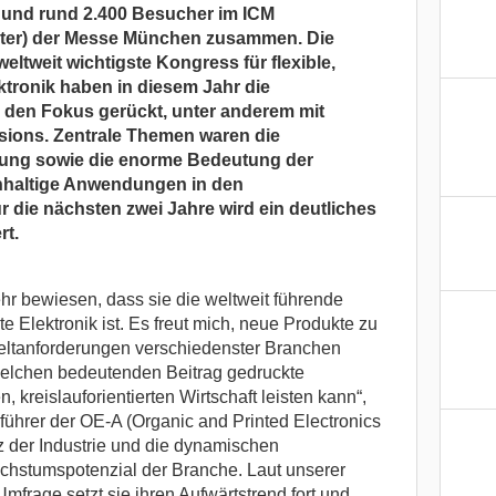
 und rund 2.400 Besucher im ICM
nter) der Messe München zusammen. Die
ltweit wichtigste Kongress für flexible,
tronik haben in diesem Jahr die
 den Fokus gerückt, unter anderem mit
ssions. Zentrale Themen waren die
ng sowie die enorme Bedeutung der
chhaltige Anwendungen in den
 die nächsten zwei Jahre wird ein deutliches
t.
r bewiesen, dass sie die weltweit führende
te Elektronik ist. Es freut mich, neue Produkte zu
ltanforderungen verschiedenster Branchen
welchen bedeutenden Beitrag gedruckte
, kreislauforientierten Wirtschaft leisten kann“,
führer der OE-A (Organic and Printed Electronics
z der Industrie und die dynamischen
chstumspotenzial der Branche. Laut unserer
frage setzt sie ihren Aufwärtstrend fort und