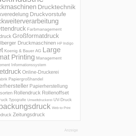
ckmaschinen
Drucktechnik
Druckvorstufe
kveredelung
kweiterverarbeitung
ettendruck
Farbmanagement
Großformatdruck
druck
elberger Druckmaschinen
HP Indigo
et
Large
Koenig & Bauer AG
mat Printing
Management
ment Informations­system
etdruck
Online-Druckerei
Papiergroßhandel
abrik
erhersteller
Papierherstellung
Rollendruck
Rollenoffset
sorten
UV-Druck
druck
Typografie
Umweltdruckerei
packungsdruck
Web-to-Print
Zeitungsdruck
druck
Anzeige