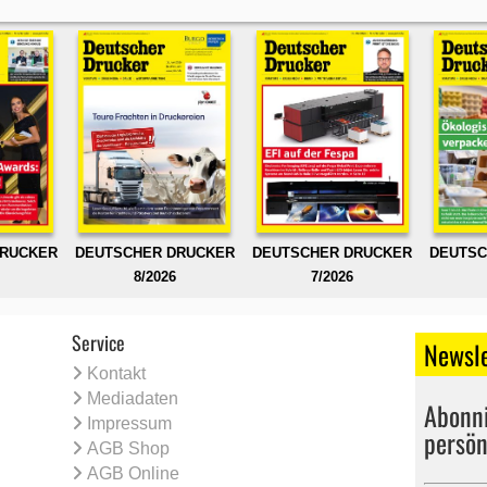
DRUCKER
DEUTSCHER DRUCKER
DEUTSCHER DRUCKER
DEUTSC
8/2026
7/2026
Service
Newsle
Kontakt
Mediadaten
Abonni
Impressum
persön
AGB Shop
AGB Online