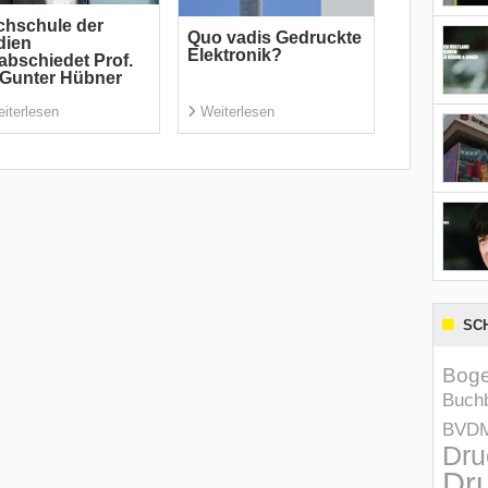
hschule der
Quo vadis Gedruckte
dien
Elektronik?
abschiedet Prof.
 Gunter Hübner
iterlesen
Weiterlesen
SC
Boge
Buchb
BVD
Dru
Dru