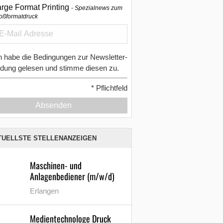
arge Format Printing
Spezialnews zum
oßformatdruck
h habe die Bedingungen zur Newsletter-
dung gelesen und stimme diesen zu.
*
Pflichtfeld
Absenden
TUELLSTE STELLENANZEIGEN
Maschinen- und
Anlagenbediener (m/w/d)
Erlangen
Medientechnologe Druck