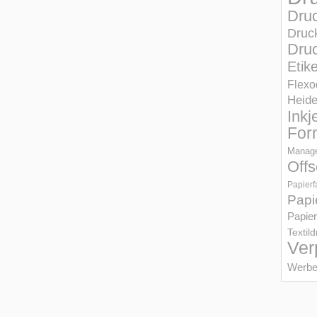
Dru
Druc
Druc
Etik
Flexo
Heid
Inkj
For
Manage
Offs
Papierf
Papi
Papier
Textil
Ver
Werbe