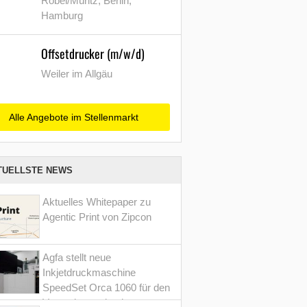
Röbel/Müritz, Berlin,
Hamburg
Offsetdrucker (m/w/d)
Weiler im Allgäu
Alle Angebote im Stellenmarkt
TUELLSTE NEWS
Aktuelles Whitepaper zu
Agentic Print von Zipcon
Agfa stellt neue
Inkjetdruckmaschine
SpeedSet Orca 1060 für den
Verpackungsdruck vor