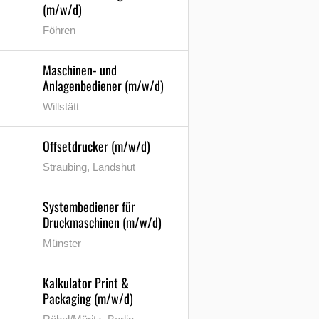
(m/w/d)
Föhren
Maschinen- und
Anlagenbediener (m/w/d)
Willstätt
Offsetdrucker (m/w/d)
Straubing, Landshut
Systembediener für
Druckmaschinen (m/w/d)
Münster
Kalkulator Print &
Packaging (m/w/d)