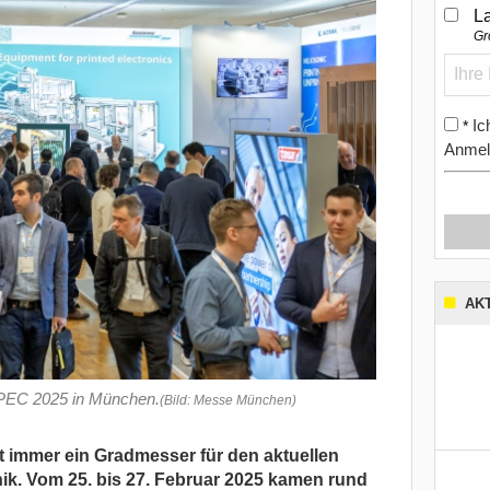
L
Gr
Ic
*
Anmel
AK
OPEC 2025 in München.
(Bild: Messe München)
immer ein Gradmesser für den aktuellen
ik. Vom 25. bis 27. Februar 2025 kamen rund