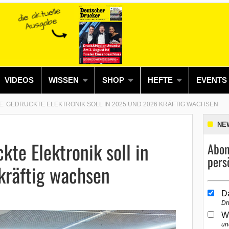
VIDEOS
WISSEN
SHOP
HEFTE
EVENTS
: GEDRUCKTE ELEKTRONIK SOLL IN 2025 UND 2026 KRÄFTIG WACHSEN
NE
kte Elektronik soll in
Abon
pers
räftig wachsen
D
Dr
W
un