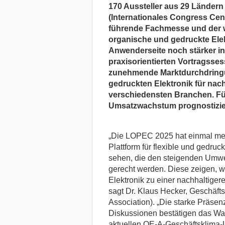
170 Aussteller aus 29 Ländern
(Internationales Congress Ce
führende Fachmesse und der we
organische und gedruckte Elek
Anwenderseite noch stärker in
praxisorientierten Vortragsse
zunehmende Marktdurchdringu
gedruckten Elektronik für na
verschiedensten Branchen. Für
Umsatzwachstum prognostizier
„Die LOPEC 2025 hat einmal meh
Plattform für flexible und gedruck
sehen, die den steigenden Umwe
gerecht werden. Diese zeigen, 
Elektronik zu einer nachhaltigeren
sagt Dr. Klaus Hecker, Geschäfts
Association). „Die starke Präsen
Diskussionen bestätigen das Wa
aktuellen OE-A-Geschäftsklima-Um