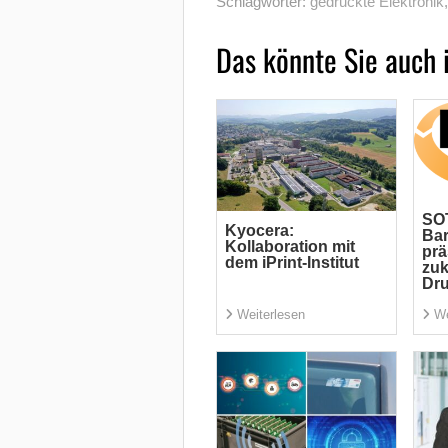
Schlagwörter:
gedruckte Elektronik
Das könnte Sie auch 
SOT
Kyocera:
Ba
Kollaboration mit
prä
dem iPrint-Institut
zuk
Dr
Weiterlesen
We