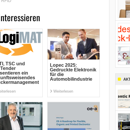
,
RFID
interessieren
I, TSC und
Lopec 2025:
rTender
Gedruckte Elektronik
sentieren ein
für die
unftsweisendes
Automobilindustrie
AK
uckermanagement
iterlesen
Weiterlesen