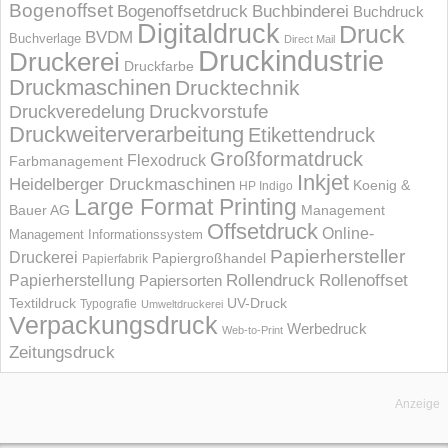
Bogenoffset
Bogenoffsetdruck
Buchbinderei
Buchdruck
Digitaldruck
Druck
BVDM
Buchverlage
Direct Mail
Druckindustrie
Druckerei
Druckfarbe
Druckmaschinen
Drucktechnik
Druckvorstufe
Druckveredelung
Druckweiterverarbeitung
Etikettendruck
Großformatdruck
Flexodruck
Farbmanagement
Inkjet
Heidelberger Druckmaschinen
Koenig &
HP Indigo
Large Format Printing
Bauer AG
Management
Offsetdruck
Online-
Management Informations­system
Papierhersteller
Druckerei
Papiergroßhandel
Papierfabrik
Rollendruck
Rollenoffset
Papierherstellung
Papiersorten
UV-Druck
Textildruck
Typografie
Umweltdruckerei
Verpackungsdruck
Werbedruck
Web-to-Print
Zeitungsdruck
Anzeige