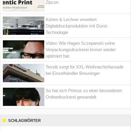
Zipcon
Kürten & Lechner erweitert
Digitaldruckproduktion mit Durst-
Technologie
Video: Wie Hagen Sczepanski seine
Verpackungsdruckerei immer wieder
optimiert hat
Texsib sorgt für XXL-Weihnachtsfassade
bei Einzelhändler Breuninger
So hat sich Primus zu einer besonderen
Onlinedruckerei gewandelt
SCHLAGWÖRTER