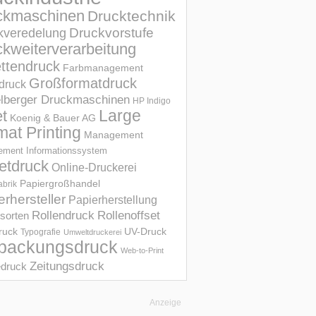
ckmaschinen
Drucktechnik
Druckvorstufe
kveredelung
kweiterverarbeitung
ettendruck
Farbmanagement
Großformatdruck
druck
elberger Druckmaschinen
HP Indigo
et
Large
Koenig & Bauer AG
mat Printing
Management
ment Informations­system
etdruck
Online-Druckerei
Papiergroßhandel
abrik
erhersteller
Papierherstellung
Rollendruck
Rollenoffset
sorten
UV-Druck
druck
Typografie
Umweltdruckerei
packungsdruck
Web-to-Print
Zeitungsdruck
druck
Anzeige