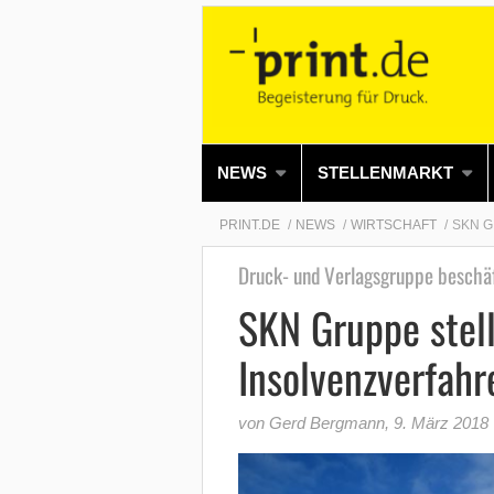
NEWS
STELLENMARKT
PRINT.DE
NEWS
WIRTSCHAFT
SKN G
Druck- und Verlagsgruppe beschäf
SKN Gruppe stell
Insolvenzverfahr
von Gerd Bergmann
,
9. März 2018