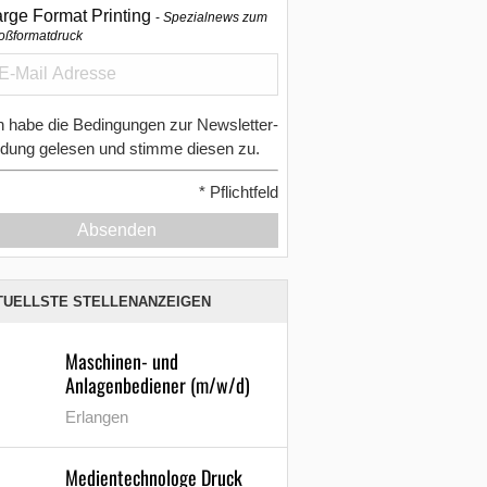
arge Format Printing
Spezialnews zum
oßformatdruck
h habe die Bedingungen zur Newsletter-
dung gelesen und stimme diesen zu.
*
Pflichtfeld
Absenden
TUELLSTE STELLENANZEIGEN
Maschinen- und
Anlagenbediener (m/w/d)
Erlangen
Medientechnologe Druck