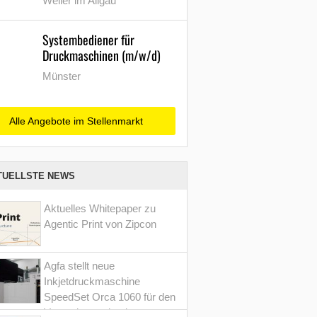
Weiler im Allgäu
Systembediener für
Druckmaschinen (m/w/d)
Münster
Alle Angebote im Stellenmarkt
TUELLSTE NEWS
Aktuelles Whitepaper zu
Agentic Print von Zipcon
Agfa stellt neue
Inkjetdruckmaschine
SpeedSet Orca 1060 für den
Verpackungsdruck vor