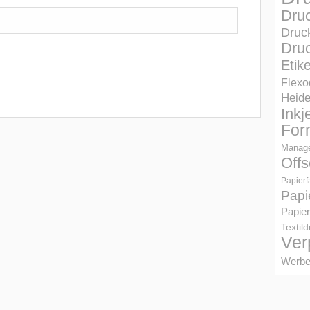
Dru
Druc
Druc
Etik
Flexo
Heid
Inkj
For
Manage
Offs
Papierf
Papi
Papier
Textil
Ver
Werbe