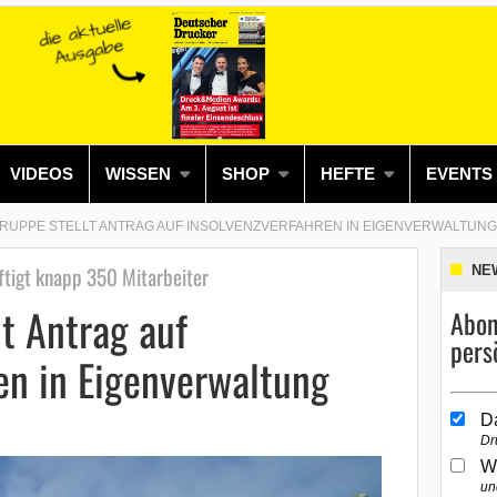
VIDEOS
WISSEN
SHOP
HEFTE
EVENTS
RUPPE STELLT ANTRAG AUF INSOLVENZVERFAHREN IN EIGENVERWALTUNG
tigt knapp 350 Mitarbeiter
NE
t Antrag auf
Abon
pers
en in Eigenverwaltung
D
Dr
W
un