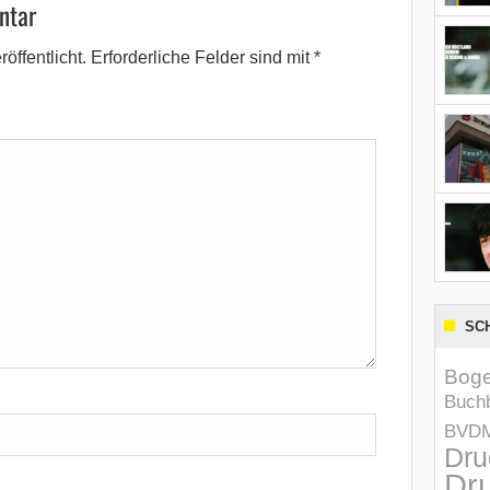
ntar
öffentlicht.
Erforderliche Felder sind mit
*
SC
Boge
Buchb
BVD
Dru
Dru