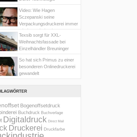
Video: Wie Hagen
Sczepanski seine
Verpackungsdruckerei immer
wieder optimiert hat
Texsib sorgt für XXL-
Weihnachtsfassade bei
Einzelhändler Breuninger
So hat sich Primus zu einer
besonderen Onlinedruckerei
gewandelt
HLAGWÖRTER
noffset
Bogenoffsetdruck
inderei
Buchdruck
Buchverlage
Digitaldruck
M
Direct Mail
Druckerei
ck
Druckfarbe
ckindustrie