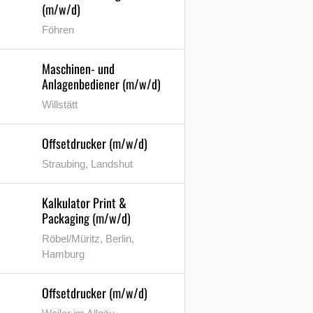
(m/w/d)
Föhren
Maschinen- und
Anlagenbediener (m/w/d)
Willstätt
Offsetdrucker (m/w/d)
Straubing, Landshut
Kalkulator Print &
Packaging (m/w/d)
Röbel/Müritz, Berlin,
Hamburg
Offsetdrucker (m/w/d)