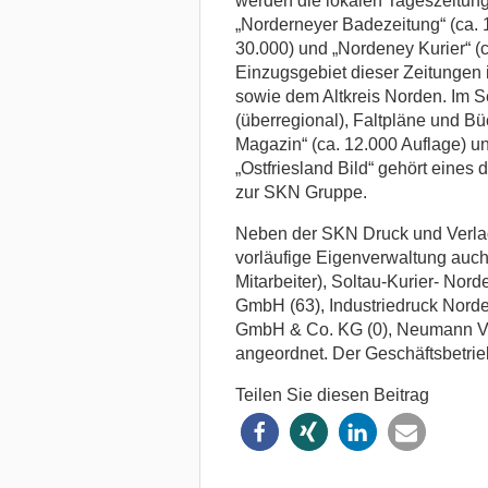
werden die lokalen Tageszeitunge
„Norderneyer Badezeitung“ (ca. 
30.000) und „Nordeney Kurier“ (c
Einzugsgebiet dieser Zeitungen i
sowie dem Altkreis Norden. Im 
(überregional), Faltpläne und Büc
Magazin“ (ca. 12.000 Auflage) un
„Ostfriesland Bild“ gehört eines 
zur SKN Gruppe.
Neben der SKN Druck und Verlag
vorläufige Eigenverwaltung auch
Mitarbeiter), Soltau-Kurier- Nor
GmbH (63), Industriedruck Norde
GmbH & Co. KG (0), Neumann Ve
angeordnet. Der Geschäftsbetrieb 
Teilen Sie diesen Beitrag