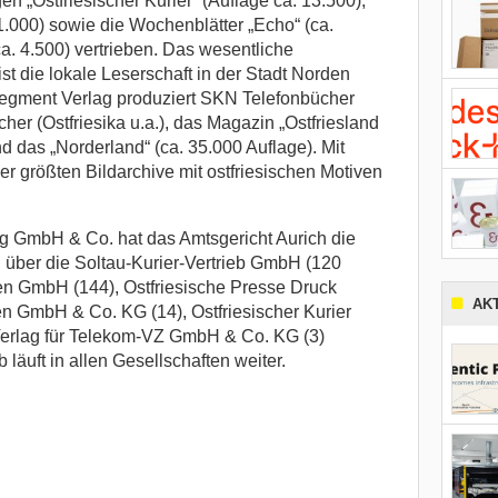
n „Ostfriesischer Kurier“ (Auflage ca. 13.500),
1.000) sowie die Wochenblätter „Echo“ (ca.
a. 4.500) vertrieben. Das wesentliche
st die lokale Leserschaft in der Stadt Norden
Segment Verlag produziert SKN Telefonbücher
her (Ostfriesika u.a.), das Magazin „Ostfriesland
d das „Norderland“ (ca. 35.000 Auflage). Mit
der größten Bildarchive mit ostfriesischen Motiven
 GmbH & Co. hat das Amtsgericht Aurich die
 über die Soltau-Kurier-Vertrieb GmbH (120
den GmbH (144), Ostfriesische Presse Druck
AK
n GmbH & Co. KG (14), Ostfriesischer Kurier
rlag für Telekom-VZ GmbH & Co. KG (3)
läuft in allen Gesellschaften weiter.