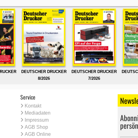
DRUCKER
DEUTSCHER DRUCKER
DEUTSCHER DRUCKER
DEUTSC
8/2026
7/2026
Service
Newsle
Kontakt
Mediadaten
Abonni
Impressum
persön
AGB Shop
AGB Online