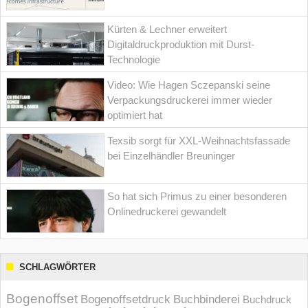
Kürten & Lechner erweitert
Digitaldruckproduktion mit Durst-
Technologie
Video: Wie Hagen Sczepanski seine
Verpackungsdruckerei immer wieder
optimiert hat
Texsib sorgt für XXL-Weihnachtsfassade
bei Einzelhändler Breuninger
So hat sich Primus zu einer besonderen
Onlinedruckerei gewandelt
SCHLAGWÖRTER
Bogenoffset
Bogenoffsetdruck
Buchbinderei
Buchdruck