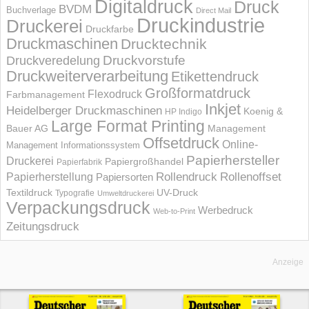
Digitaldruck
Druck
BVDM
Buchverlage
Direct Mail
Druckindustrie
Druckerei
Druckfarbe
Druckmaschinen
Drucktechnik
Druckvorstufe
Druckveredelung
Druckweiterverarbeitung
Etikettendruck
Großformatdruck
Flexodruck
Farbmanagement
Inkjet
Heidelberger Druckmaschinen
Koenig &
HP Indigo
Large Format Printing
Bauer AG
Management
Offsetdruck
Online-
Management Informations­system
Papierhersteller
Druckerei
Papiergroßhandel
Papierfabrik
Rollendruck
Rollenoffset
Papierherstellung
Papiersorten
UV-Druck
Textildruck
Typografie
Umweltdruckerei
Verpackungsdruck
Werbedruck
Web-to-Print
Zeitungsdruck
Anzeige