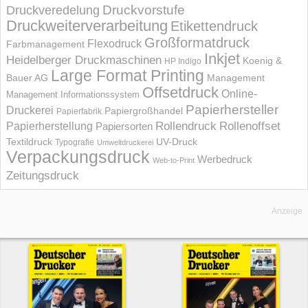
Druckvorstufe
Druckveredelung
Druckweiterverarbeitung
Etikettendruck
Großformatdruck
Flexodruck
Farbmanagement
Inkjet
Heidelberger Druckmaschinen
Koenig &
HP Indigo
Large Format Printing
Bauer AG
Management
Offsetdruck
Online-
Management Informations­system
Papierhersteller
Druckerei
Papiergroßhandel
Papierfabrik
Rollendruck
Rollenoffset
Papierherstellung
Papiersorten
UV-Druck
Textildruck
Typografie
Umweltdruckerei
Verpackungsdruck
Werbedruck
Web-to-Print
Zeitungsdruck
Anzeige