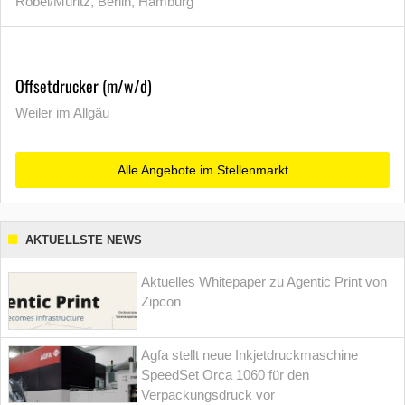
Röbel/Müritz, Berlin, Hamburg
Offsetdrucker (m/w/d)
Weiler im Allgäu
Alle Angebote im Stellenmarkt
AKTUELLSTE NEWS
Aktuelles Whitepaper zu Agentic Print von
Zipcon
Agfa stellt neue Inkjetdruckmaschine
SpeedSet Orca 1060 für den
Verpackungsdruck vor