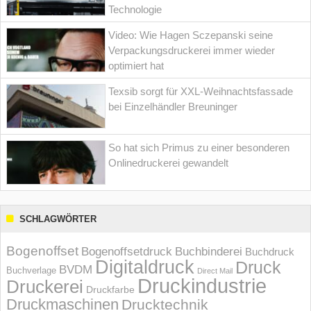
Technologie
Video: Wie Hagen Sczepanski seine
Verpackungsdruckerei immer wieder
optimiert hat
Texsib sorgt für XXL-Weihnachtsfassade
bei Einzelhändler Breuninger
So hat sich Primus zu einer besonderen
Onlinedruckerei gewandelt
SCHLAGWÖRTER
Bogenoffset
Bogenoffsetdruck
Buchbinderei
Buchdruck
Digitaldruck
Druck
BVDM
Buchverlage
Direct Mail
Druckindustrie
Druckerei
Druckfarbe
Druckmaschinen
Drucktechnik