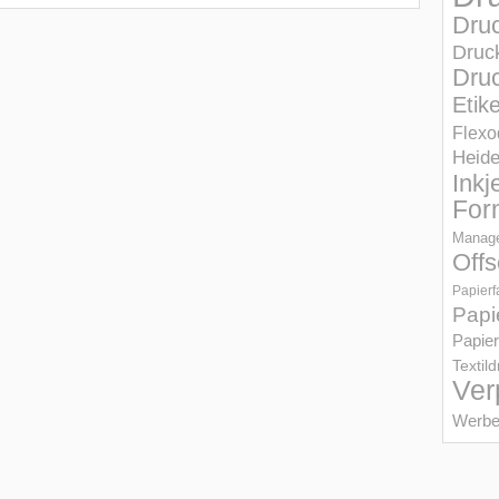
Dru
Druc
Druc
Etik
Flexo
Heid
Inkj
For
Manage
Offs
Papierf
Papi
Papier
Textil
Ver
Werbe