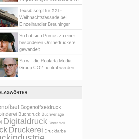
wieder optimiert hat
Texsib sorgt für XXL-
Weihnachtsfassade bei
Einzelhändler Breuninger
So hat sich Primus zu einer
besonderen Onlinedruckerei
gewandelt
So will die Roularta Media
Group CO2-neutral werden
HLAGWÖRTER
noffset
Bogenoffsetdruck
inderei
Buchdruck
Buchverlage
Digitaldruck
M
Direct Mail
Druckerei
ck
Druckfarbe
ckindustrie