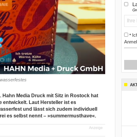
L
Gr
Ic
*
Anmel
n wasserfestes
AK
Hahn Media Druck mit Sitz in Rostock hat
entwickelt. Laut Hersteller ist es
asserfest und lässt sich zudem individuell
kerei es selbst nennt – »summermusthave«.
Anzeige