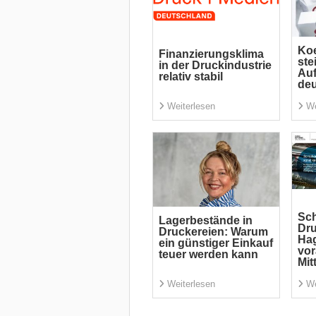
Koe
Finanzierungsklima
ste
in der Druckindustrie
Auf
relativ stabil
deu
Weiterlesen
We
Sch
Lagerbestände in
Dr
Druckereien: Warum
Ha
ein günstiger Einkauf
vor
teuer werden kann
Mit
Weiterlesen
We