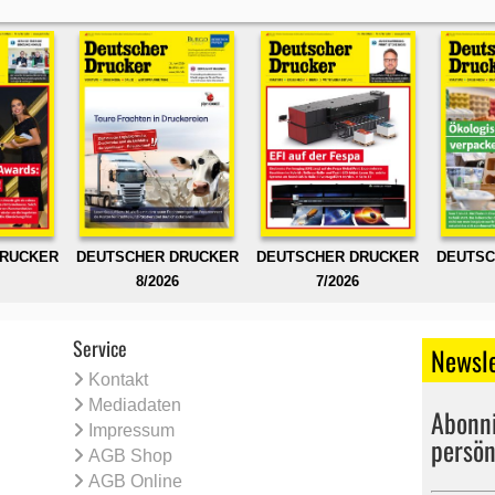
DRUCKER
DEUTSCHER DRUCKER
DEUTSCHER DRUCKER
DEUTSC
8/2026
7/2026
Service
Newsle
Kontakt
Mediadaten
Abonni
Impressum
persön
AGB Shop
AGB Online