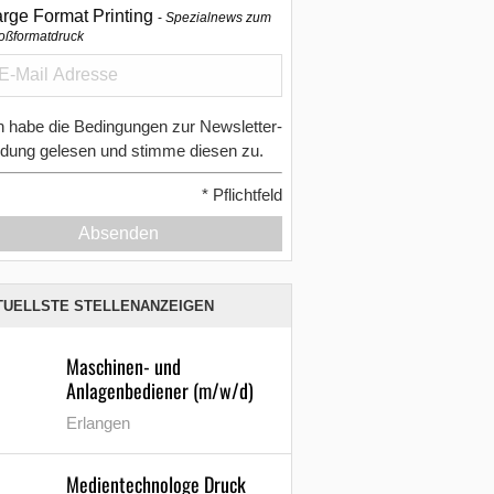
arge Format Printing
Spezialnews zum
oßformatdruck
h habe die Bedingungen zur Newsletter-
dung gelesen und stimme diesen zu.
*
Pflichtfeld
Absenden
TUELLSTE STELLENANZEIGEN
Maschinen- und
Anlagenbediener (m/w/d)
Erlangen
Medientechnologe Druck