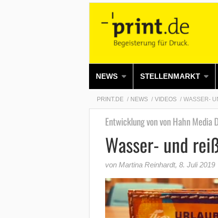
NEWS
STELLENMARKT
PRINT.DE
NEWS
VIDEOS
WASSER- U
Entwicklung von von Hahn Media 
Wasser- und rei
von Martina Reinhardt
,
8. Juli 2019