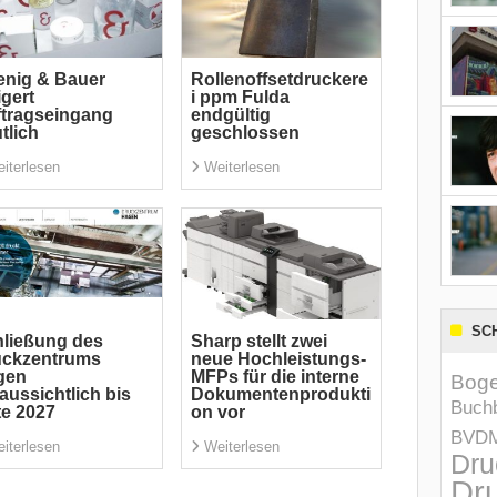
nig & Bauer
Rollenoffsetdruckere
igert
i ppm Fulda
tragseingang
endgültig
tlich
geschlossen
iterlesen
Weiterlesen
SC
ließung des
Sharp stellt zwei
uckzentrums
neue Hochleistungs-
gen
MFPs für die interne
Boge
aussichtlich bis
Dokumentenprodukti
Buchb
te 2027
on vor
BVD
iterlesen
Weiterlesen
Dru
Dru