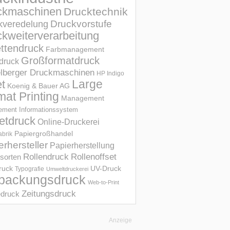
ckmaschinen
Drucktechnik
Druckvorstufe
kveredelung
kweiterverarbeitung
ettendruck
Farbmanagement
Großformatdruck
druck
elberger Druckmaschinen
HP Indigo
et
Large
Koenig & Bauer AG
mat Printing
Management
ment Informations­system
etdruck
Online-Druckerei
Papiergroßhandel
abrik
erhersteller
Papierherstellung
Rollendruck
Rollenoffset
sorten
UV-Druck
druck
Typografie
Umweltdruckerei
packungsdruck
Web-to-Print
Zeitungsdruck
druck
Anzeige