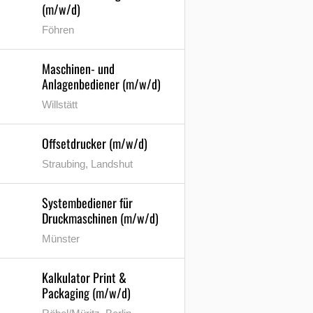
(m/w/d)
Föhren
Maschinen- und
Anlagenbediener (m/w/d)
Willstätt
Offsetdrucker (m/w/d)
Straubing, Landshut
Systembediener für
Druckmaschinen (m/w/d)
Münster
Kalkulator Print &
Packaging (m/w/d)