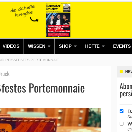
VIDEOS
WISSEN
SHOP
HEFTE
EVENTS
ND REISSFESTES PORTEMONNAIE
Druck
NE
ßfestes Portemonnaie
Abon
pers
D
Dr
W
un