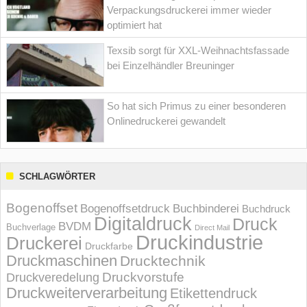
Verpackungsdruckerei immer wieder
optimiert hat
Texsib sorgt für XXL-Weihnachtsfassade
bei Einzelhändler Breuninger
So hat sich Primus zu einer besonderen
Onlinedruckerei gewandelt
SCHLAGWÖRTER
Bogenoffset
Bogenoffsetdruck
Buchbinderei
Buchdruck
Digitaldruck
Druck
BVDM
Buchverlage
Direct Mail
Druckindustrie
Druckerei
Druckfarbe
Druckmaschinen
Drucktechnik
Druckvorstufe
Druckveredelung
Druckweiterverarbeitung
Etikettendruck