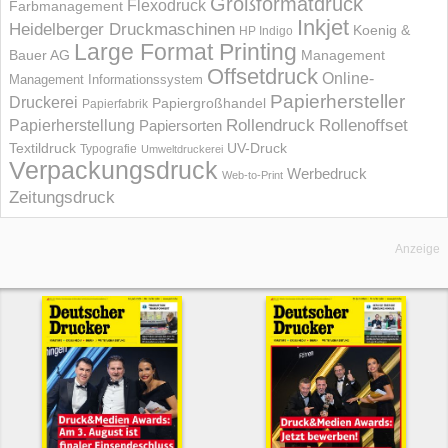
Großformatdruck
Flexodruck
Farbmanagement
Inkjet
Heidelberger Druckmaschinen
Koenig &
HP Indigo
Large Format Printing
Bauer AG
Management
Offsetdruck
Online-
Management Informations­system
Papierhersteller
Druckerei
Papiergroßhandel
Papierfabrik
Rollendruck
Rollenoffset
Papierherstellung
Papiersorten
UV-Druck
Textildruck
Typografie
Umweltdruckerei
Verpackungsdruck
Werbedruck
Web-to-Print
Zeitungsdruck
Anzeige