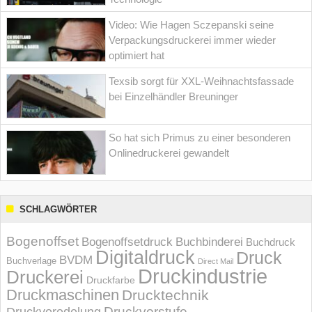
Video: Wie Hagen Sczepanski seine
Verpackungsdruckerei immer wieder
optimiert hat
Texsib sorgt für XXL-Weihnachtsfassade
bei Einzelhändler Breuninger
So hat sich Primus zu einer besonderen
Onlinedruckerei gewandelt
SCHLAGWÖRTER
Bogenoffset
Bogenoffsetdruck
Buchbinderei
Buchdruck
Digitaldruck
Druck
BVDM
Buchverlage
Direct Mail
Druckindustrie
Druckerei
Druckfarbe
Druckmaschinen
Drucktechnik
Druckvorstufe