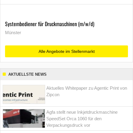
Systembediener für Druckmaschinen (m/w/d)
Münster
Alle Angebote im Stellenmarkt
AKTUELLSTE NEWS
Aktuelles Whitepaper zu Agentic Print von
Zipcon
Agfa stellt neue Inkjetdruckmaschine
SpeedSet Orca 1060 für den
Verpackungsdruck vor