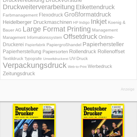
Druckveredelung
Druckweiterverarbeitung
Etikettendruck
Großformatdruck
Flexodruck
Farbmanagement
Inkjet
Heidelberger Druckmaschinen
Koenig &
HP Indigo
Large Format Printing
Bauer AG
Management
Offsetdruck
Online-
Management Informations­system
Papierhersteller
Druckerei
Papiergroßhandel
Papierfabrik
Rollendruck
Rollenoffset
Papierherstellung
Papiersorten
UV-Druck
Textildruck
Typografie
Umweltdruckerei
Verpackungsdruck
Werbedruck
Web-to-Print
Zeitungsdruck
Anzeige