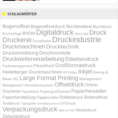
SCHLAGWÖRTER
Bogenoffset
Bogenoffsetdruck
Buchbinderei
Buchdruck
Digitaldruck
Druck
BVDM
Buchverlage
Direct Mail
Druckindustrie
Druckerei
Druckfarbe
Druckmaschinen
Drucktechnik
Druckvorstufe
Druckveredelung
Druckweiterverarbeitung
Etikettendruck
Großformatdruck
Flexodruck
Farbmanagement
Inkjet
Heidelberger Druckmaschinen
Koenig &
HP Indigo
Large Format Printing
Bauer AG
Management
Offsetdruck
Online-
Management Informations­system
Papierhersteller
Druckerei
Papiergroßhandel
Papierfabrik
Rollendruck
Rollenoffset
Papierherstellung
Papiersorten
UV-Druck
Textildruck
Typografie
Umweltdruckerei
Verpackungsdruck
Werbedruck
Web-to-Print
Zeitungsdruck