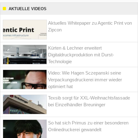
AKTUELLE VIDEOS
Aktuelles Whitepaper zu Agentic Print von
Zipcon
Kürten & Lechner erweitert
Digitaldruckproduktion mit Durst-
Technologie
Video: Wie Hagen Sczepanski seine
Verpackungsdruckerei immer wieder
optimiert hat
Texsib sorgt für XXL-Weihnachtsfassade
bei Einzelhändler Breuninger
So hat sich Primus zu einer besonderen
Onlinedruckerei gewandelt