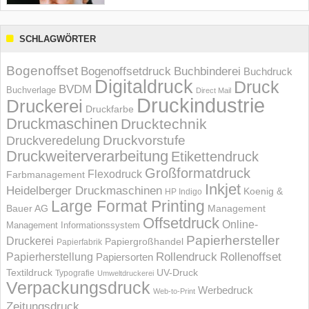
SCHLAGWÖRTER
Bogenoffset
Bogenoffsetdruck
Buchbinderei
Buchdruck
Digitaldruck
Druck
BVDM
Buchverlage
Direct Mail
Druckindustrie
Druckerei
Druckfarbe
Druckmaschinen
Drucktechnik
Druckvorstufe
Druckveredelung
Druckweiterverarbeitung
Etikettendruck
Großformatdruck
Flexodruck
Farbmanagement
Inkjet
Heidelberger Druckmaschinen
Koenig &
HP Indigo
Large Format Printing
Bauer AG
Management
Offsetdruck
Online-
Management Informations­system
Papierhersteller
Druckerei
Papiergroßhandel
Papierfabrik
Rollendruck
Rollenoffset
Papierherstellung
Papiersorten
UV-Druck
Textildruck
Typografie
Umweltdruckerei
Verpackungsdruck
Werbedruck
Web-to-Print
Zeitungsdruck