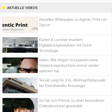
AKTUELLE VIDEOS
Aktuelles Whitepaper zu Agentic Print von
Zipcon
Kürten & Lechner erweitert
Digitaldruckproduktion mit Durst-
Technologie
Video: Wie Hagen Sczepanski seine
Verpackungsdruckerei immer wieder
optimiert hat
Texsib sorgt für XXL-Weihnachtsfassade
bei Einzelhändler Breuninger
So hat sich Primus zu einer besonderen
Onlinedruckerei gewandelt