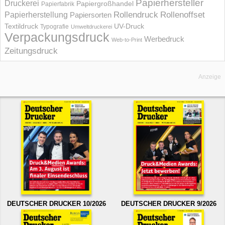
Papierhersteller
Druckerei
Papiergroßhandel
Papierfabrik
Rollendruck
Rollenoffset
Papierherstellung
Papiersorten
UV-Druck
Textildruck
Typografie
Umweltdruckerei
Verpackungsdruck
Werbedruck
Web-to-Print
Zeitungsdruck
Anzeige
DEUTSCHER DRUCKER 10/2026
DEUTSCHER DRUCKER 9/2026