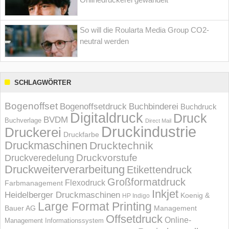
So will die Roularta Media Group CO2-
neutral werden
SCHLAGWÖRTER
Bogenoffset
Bogenoffsetdruck
Buchbinderei
Buchdruck
Digitaldruck
Druck
BVDM
Buchverlage
Direct Mail
Druckindustrie
Druckerei
Druckfarbe
Druckmaschinen
Drucktechnik
Druckvorstufe
Druckveredelung
Druckweiterverarbeitung
Etikettendruck
Großformatdruck
Flexodruck
Farbmanagement
Inkjet
Heidelberger Druckmaschinen
Koenig &
HP Indigo
Large Format Printing
Bauer AG
Management
Offsetdruck
Online-
Management Informations­system