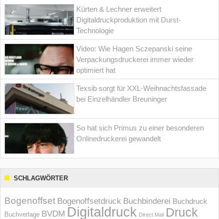
Kürten & Lechner erweitert
Digitaldruckproduktion mit Durst-
Technologie
Video: Wie Hagen Sczepanski seine
Verpackungsdruckerei immer wieder
optimiert hat
Texsib sorgt für XXL-Weihnachtsfassade
bei Einzelhändler Breuninger
So hat sich Primus zu einer besonderen
Onlinedruckerei gewandelt
SCHLAGWÖRTER
Bogenoffset
Bogenoffsetdruck
Buchbinderei
Buchdruck
Digitaldruck
Druck
BVDM
Buchverlage
Direct Mail