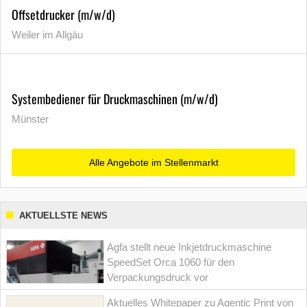
Offsetdrucker (m/w/d)
Weiler im Allgäu
Systembediener für Druckmaschinen (m/w/d)
Münster
Alle Angebote im Stellenmarkt
AKTUELLSTE NEWS
Agfa stellt neue Inkjetdruckmaschine
SpeedSet Orca 1060 für den
Verpackungsdruck vor
Aktuelles Whitepaper zu Agentic Print von