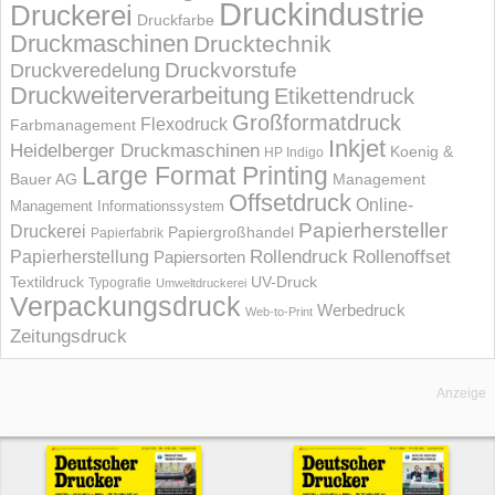
Druckindustrie
Druckerei
Druckfarbe
Druckmaschinen
Drucktechnik
Druckvorstufe
Druckveredelung
Druckweiterverarbeitung
Etikettendruck
Großformatdruck
Flexodruck
Farbmanagement
Inkjet
Heidelberger Druckmaschinen
Koenig &
HP Indigo
Large Format Printing
Bauer AG
Management
Offsetdruck
Online-
Management Informations­system
Papierhersteller
Druckerei
Papiergroßhandel
Papierfabrik
Rollendruck
Rollenoffset
Papierherstellung
Papiersorten
UV-Druck
Textildruck
Typografie
Umweltdruckerei
Verpackungsdruck
Werbedruck
Web-to-Print
Zeitungsdruck
Anzeige