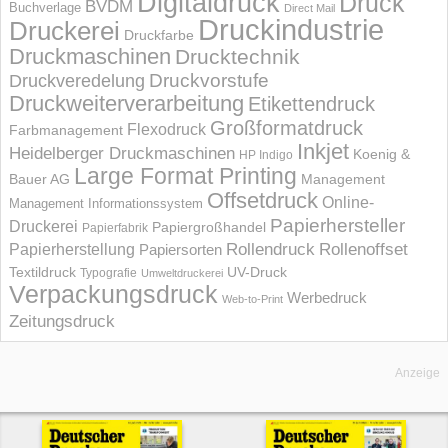
Digitaldruck
Druck
BVDM
Buchverlage
Direct Mail
Druckindustrie
Druckerei
Druckfarbe
Druckmaschinen
Drucktechnik
Druckvorstufe
Druckveredelung
Druckweiterverarbeitung
Etikettendruck
Großformatdruck
Flexodruck
Farbmanagement
Inkjet
Heidelberger Druckmaschinen
Koenig &
HP Indigo
Large Format Printing
Bauer AG
Management
Offsetdruck
Online-
Management Informations­system
Papierhersteller
Druckerei
Papiergroßhandel
Papierfabrik
Rollendruck
Rollenoffset
Papierherstellung
Papiersorten
UV-Druck
Textildruck
Typografie
Umweltdruckerei
Verpackungsdruck
Werbedruck
Web-to-Print
Zeitungsdruck
Anzeige