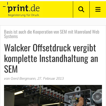
Basis ist auch die Kooperation von SEM mit Manroland Web
Systems
Walcker Offsetdruck vergibt
komplette Instandhaltung an
SEM
von Gerd Bergmann
,
27. Februar 2013