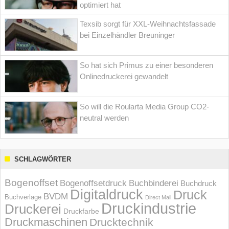
optimiert hat
Texsib sorgt für XXL-Weihnachtsfassade
bei Einzelhändler Breuninger
So hat sich Primus zu einer besonderen
Onlinedruckerei gewandelt
So will die Roularta Media Group CO2-
neutral werden
SCHLAGWÖRTER
Bogenoffset
Bogenoffsetdruck
Buchbinderei
Buchdruck
Digitaldruck
Druck
BVDM
Buchverlage
Direct Mail
Druckindustrie
Druckerei
Druckfarbe
Druckmaschinen
Drucktechnik