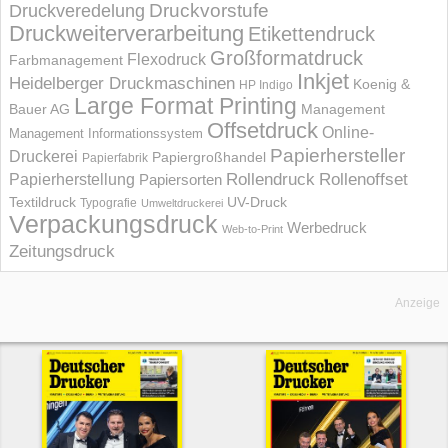
Druckvorstufe
Druckveredelung
Druckweiterverarbeitung
Etikettendruck
Großformatdruck
Flexodruck
Farbmanagement
Inkjet
Heidelberger Druckmaschinen
Koenig &
HP Indigo
Large Format Printing
Bauer AG
Management
Offsetdruck
Online-
Management Informations­system
Papierhersteller
Druckerei
Papiergroßhandel
Papierfabrik
Rollendruck
Rollenoffset
Papierherstellung
Papiersorten
UV-Druck
Textildruck
Typografie
Umweltdruckerei
Verpackungsdruck
Werbedruck
Web-to-Print
Zeitungsdruck
Anzeige