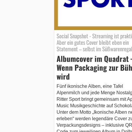
Social Snapshot - Streaming ist prakti
Aber ein gutes Cover bleibt eben ein
Statement – selbst im Süßwarenregal
Albumcover im Quadrat 
Wenn Packaging zur Bü
wird
Fünf ikonische Alben, eine Tafel
Alpenmilch und jede Menge Nostalg
Ritter Sport bringt gemeinsam mit A
Music Musikgeschichte auf Schokol
Unter dem Motto „Ikonische Alben n
erleben“ werden legendäre Cover z
Verpackungsdesigns – inklusive QR
Code zum jeweiligen Album in Dolb