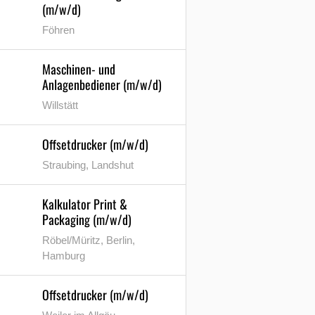
(m/w/d)
Föhren
Maschinen- und
Anlagenbediener (m/w/d)
Willstätt
Offsetdrucker (m/w/d)
Straubing, Landshut
Kalkulator Print &
Packaging (m/w/d)
Röbel/Müritz, Berlin,
Hamburg
Offsetdrucker (m/w/d)