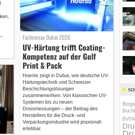
l
ken,
Fachmesse Dubai 2026
 –
UV-Härtung trifft Coating-
Kompetenz auf der Gulf
Print & Pack
Hoenle zeigt in Dubai, wie deutsche UV-
Härtungstechnik und Schweizer
Beschichtungslösungen
SC
zusammenwirken. Von klassischen UV-
Systemen bis zu neuen
Boge
Dosismessungen – der Beitrag des
Buchb
Herstellers für die Druck- und
BVD
Verpackungsindustrie wird praxisnah
Dru
erlebbar.
Dru