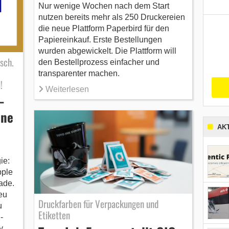
Nur wenige Wochen nach dem Start
nutzen bereits mehr als 250 Druckereien
die neue Plattform Paperbird für den
Papiereinkauf. Erste Bestellungen
wurden abgewickelt. Die Plattform will
sch.
den Bestellprozess einfacher und
transparenter machen.
!
Weiterlesen
–
hne
AK
ie:
pple
ade.
eu
Druckfarben für Verpackungen und
u
Etiketten
-
y