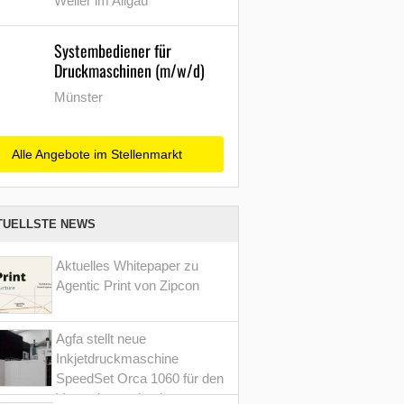
Weiler im Allgäu
Systembediener für
Druckmaschinen (m/w/d)
Münster
Alle Angebote im Stellenmarkt
TUELLSTE NEWS
Aktuelles Whitepaper zu
Agentic Print von Zipcon
Agfa stellt neue
Inkjetdruckmaschine
SpeedSet Orca 1060 für den
Verpackungsdruck vor