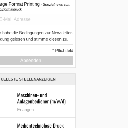
arge Format Printing
Spezialnews zum
oßformatdruck
h habe die Bedingungen zur Newsletter-
dung gelesen und stimme diesen zu.
*
Pflichtfeld
Absenden
TUELLSTE STELLENANZEIGEN
Maschinen- und
Anlagenbediener (m/w/d)
Erlangen
Medientechnologe Druck