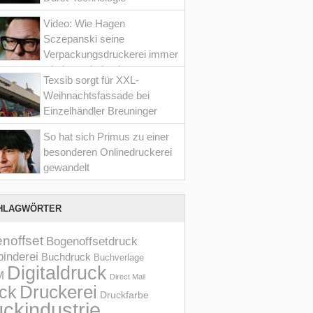
Video: Wie Hagen
Sczepanski seine
Verpackungsdruckerei immer
wieder optimiert hat
Texsib sorgt für XXL-
Weihnachtsfassade bei
Einzelhändler Breuninger
So hat sich Primus zu einer
besonderen Onlinedruckerei
gewandelt
HLAGWÖRTER
noffset
Bogenoffsetdruck
inderei
Buchdruck
Buchverlage
Digitaldruck
M
Direct Mail
Druckerei
ck
Druckfarbe
ckindustrie