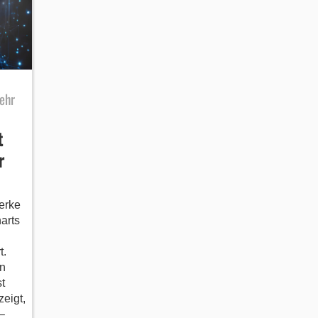
ehr
t
r
erke
harts
t.
n
t
eigt,
–