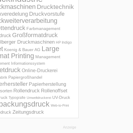
ckmaschinen
Drucktechnik
Druckvorstufe
kveredelung
kweiterverarbeitung
ettendruck
Farbmanagement
Großformatdruck
druck
elberger Druckmaschinen
HP Indigo
et
Large
Koenig & Bauer AG
mat Printing
Management
ment Informations­system
etdruck
Online-Druckerei
Papiergroßhandel
abrik
erhersteller
Papierherstellung
Rollendruck
Rollenoffset
sorten
UV-Druck
druck
Typografie
Umweltdruckerei
packungsdruck
Web-to-Print
Zeitungsdruck
druck
Anzeige