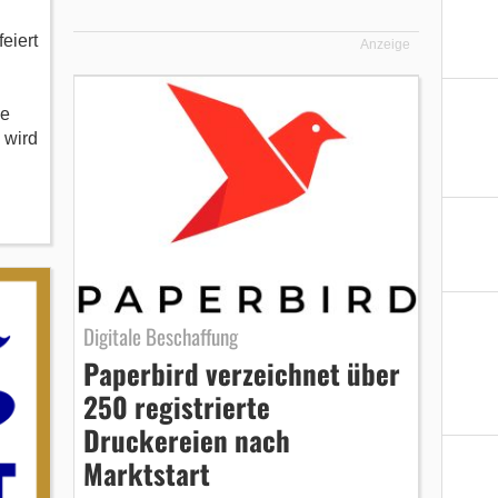
eiert
Anzeige
ie
 wird
Digitale Beschaffung
Paperbird verzeichnet über
250 registrierte
Druckereien nach
Marktstart