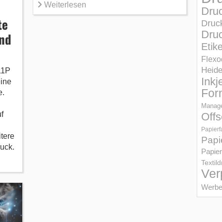
Weiterlesen
Dru
te
Druc
Druc
und
Etik
Flexo
Heid
11P
Inkj
eine
For
e.
Manage
f
Offs
Papierf
tere
Papi
ruck.
Papier
Textil
Ver
Werbe