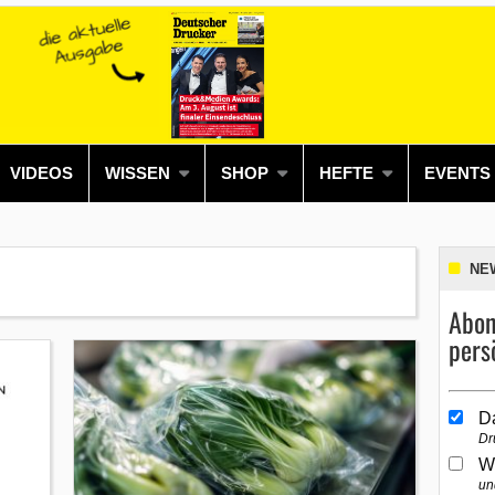
VIDEOS
WISSEN
SHOP
HEFTE
EVENTS
NE
Abon
pers
D
Dr
W
un