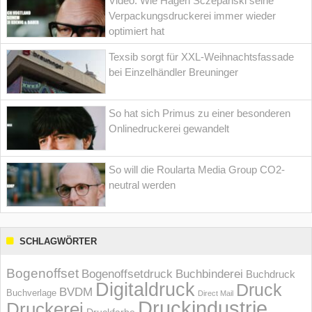
Video: Wie Hagen Sczepanski seine
Verpackungsdruckerei immer wieder
optimiert hat
Texsib sorgt für XXL-Weihnachtsfassade
bei Einzelhändler Breuninger
So hat sich Primus zu einer besonderen
Onlinedruckerei gewandelt
So will die Roularta Media Group CO2-
neutral werden
SCHLAGWÖRTER
Bogenoffset
Bogenoffsetdruck
Buchbinderei
Buchdruck
Digitaldruck
Druck
BVDM
Buchverlage
Direct Mail
Druckindustrie
Druckerei