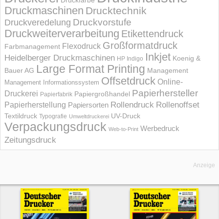
Druckfarbe
Druckmaschinen
Drucktechnik
Druckvorstufe
Druckveredelung
Druckweiterverarbeitung
Etikettendruck
Großformatdruck
Flexodruck
Farbmanagement
Inkjet
Heidelberger Druckmaschinen
Koenig &
HP Indigo
Large Format Printing
Bauer AG
Management
Offsetdruck
Online-
Management Informations­system
Papierhersteller
Druckerei
Papiergroßhandel
Papierfabrik
Rollendruck
Rollenoffset
Papierherstellung
Papiersorten
UV-Druck
Textildruck
Typografie
Umweltdruckerei
Verpackungsdruck
Werbedruck
Web-to-Print
Zeitungsdruck
Anzeige