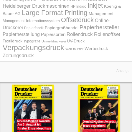
Inkjet
Heidelberger Druckmaschinen
Koenig &
HP Indigo
Large Format Printing
Bauer AG
Management
Offsetdruck
Online-
Management Informations­system
Papierhersteller
Druckerei
Papiergroßhandel
Papierfabrik
Rollendruck
Rollenoffset
Papierherstellung
Papiersorten
UV-Druck
Textildruck
Typografie
Umweltdruckerei
Verpackungsdruck
Werbedruck
Web-to-Print
Zeitungsdruck
Anzeige