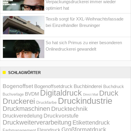
Verpackungsdruckerei immer wieder
optimiert hat
Texsib sorgt für XXL-Weihnachtsfassade
bei Einzelhändler Breuninger
So hat sich Primus zu einer besonderen
Onlinedruckerei gewandelt
SCHLAGWÖRTER
Bogenoffset
Bogenoffsetdruck
Buchbinderei
Buchdruck
Digitaldruck
Druck
BVDM
Buchverlage
Direct Mail
Druckindustrie
Druckerei
Druckfarbe
Druckmaschinen
Drucktechnik
Druckvorstufe
Druckveredelung
Druckweiterverarbeitung
Etikettendruck
Großformatdruck
Flexodruck
Farbmanagement