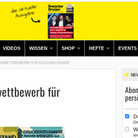
VIDEOS
WISSEN
SHOP
HEFTE
EVENTS
NGSWETTBEWERB FÜR AUSZUBILDENDE
NE
wettbewerb für
Abon
pers
D
Dr
W
un