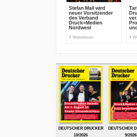
Stefan Mail wird
Tar
neuer Vorsitzender
Dru
des Verband
ver
Druck+Medien
Pro
Nordwest
und
Weiterlesen
We
DEUTSCHER DRUCKER
DEUTSCHER 
10/2026
9/2026