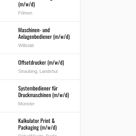
(m/w/d)
Föhren
Maschinen- und
Anlagenbediener (m/w/d)
Willstätt
Offsetdrucker (m/w/d)
Straubing, Landshut
Systembediener für
Druckmaschinen (m/w/d)
Münster
Kalkulator Print &
Packaging (m/w/d)