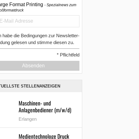
arge Format Printing
Spezialnews zum
oßformatdruck
h habe die Bedingungen zur Newsletter-
dung gelesen und stimme diesen zu.
*
Pflichtfeld
Absenden
TUELLSTE STELLENANZEIGEN
Maschinen- und
Anlagenbediener (m/w/d)
Erlangen
Medientechnologe Druck