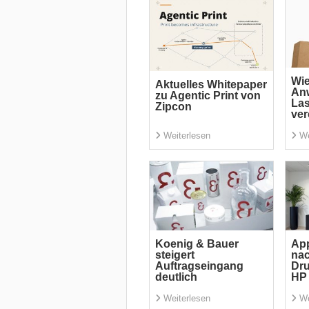
Wi
Aktuelles Whitepaper
An
zu Agentic Print von
La
Zipcon
ver
Weiterlesen
We
Koenig & Bauer
App
steigert
nac
Auftragseingang
Dru
deutlich
HP 
Weiterlesen
We