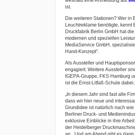
weshalb eine Anmeldung auf
ww
ist.
Die weiteren Stationen? Wer in 
Leuchtreklame benötigte, kenn
Druckfabrik Berlin GmbH hat die
modernen und speziellen Leistungs
MediaService GmbH, spezialisiert
Hand-Konzept“.
Als Aussteller und Hauptsponsor
engagiert. Weitere Aussteller s
IGEPA-Gruppe, FKS Hamburg und
ist die Ernst-Litfaß-Schule dabei.
„In diesem Jahr sind fast alle F
dass wir hier neue und interes
Grundidee ist natürlich nach wie
Berliner Druck- und Medienindust
exklusive Einblicke in ihre Arbei
der Heidelberger Druckmaschine
an. „Und am Abend gibt es dann