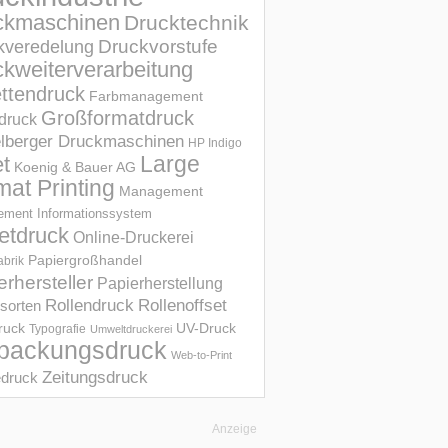
ckmaschinen
Drucktechnik
Druckvorstufe
kveredelung
kweiterverarbeitung
ettendruck
Farbmanagement
Großformatdruck
druck
elberger Druckmaschinen
HP Indigo
et
Large
Koenig & Bauer AG
mat Printing
Management
ment Informations­system
etdruck
Online-Druckerei
Papiergroßhandel
abrik
erhersteller
Papierherstellung
Rollendruck
Rollenoffset
sorten
UV-Druck
druck
Typografie
Umweltdruckerei
packungsdruck
Web-to-Print
Zeitungsdruck
druck
Anzeige