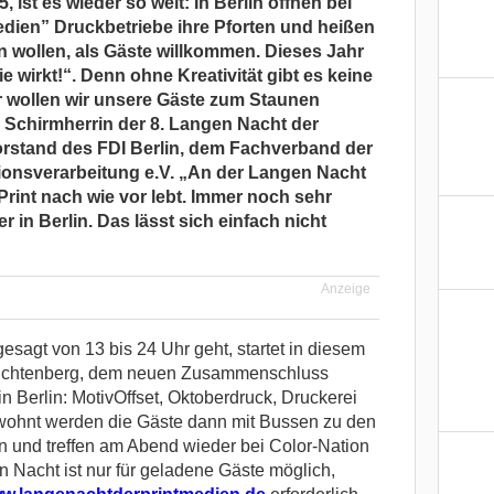
 ist es wieder so weit: In Berlin öffnen bei
dien” Druckbetriebe ihre Pforten und heißen
n wollen, als Gäste willkommen. Dieses Jahr
ie wirkt!“. Denn ohne Kreativität gibt es keine
r wollen wir unsere Gäste zum Staunen
Schirmherrin der 8. Langen Nacht der
orstand des FDI Berlin, dem Fachverband der
ionsverarbeitung e.V. „An der Langen Nacht
Print nach wie vor lebt. Immer noch sehr
r in Berlin. Das lässt sich einfach nicht
Anzeige
esagt von 13 bis 24 Uhr geht, startet in diesem
n-Lichtenberg, dem neuen Zusammenschluss
n Berlin: MotivOffset, Oktoberdruck, Druckerei
wohnt werden die Gäste dann mit Bussen zu den
n und treffen am Abend wieder bei Color-Nation
 Nacht ist nur für geladene Gäste möglich,