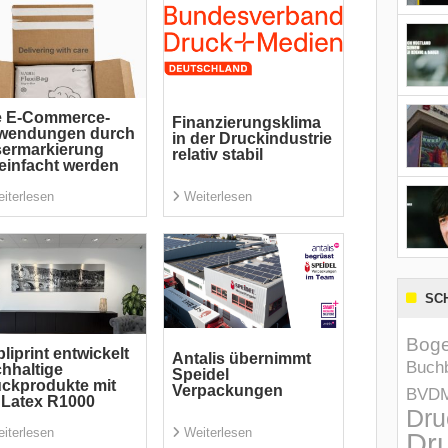
e E-Commerce-
Finanzierungsklima
wendungen durch
in der Druckindustrie
sermarkierung
relativ stabil
einfacht werden
iterlesen
Weiterlesen
SC
Boge
liprint entwickelt
Antalis übernimmt
Buchb
hhaltige
Speidel
ckprodukte mit
Verpackungen
BVD
Latex R1000
Dru
iterlesen
Weiterlesen
Dru