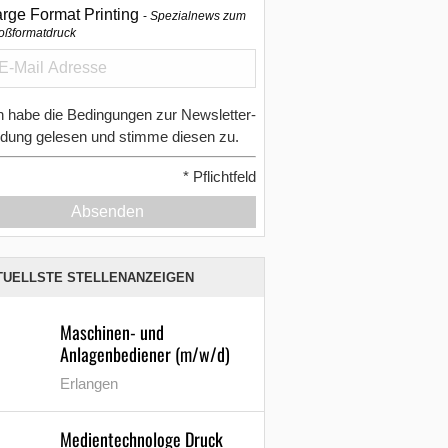
arge Format Printing
Spezialnews zum
oßformatdruck
h habe die Bedingungen zur Newsletter-
dung gelesen und stimme diesen zu.
*
Pflichtfeld
Absenden
TUELLSTE STELLENANZEIGEN
Maschinen- und
Anlagenbediener (m/w/d)
Erlangen
Medientechnologe Druck