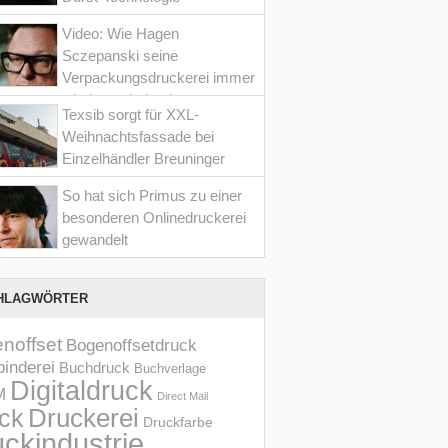
Video: Wie Hagen
Sczepanski seine
Verpackungsdruckerei immer
wieder optimiert hat
Texsib sorgt für XXL-
Weihnachtsfassade bei
Einzelhändler Breuninger
So hat sich Primus zu einer
besonderen Onlinedruckerei
gewandelt
HLAGWÖRTER
noffset
Bogenoffsetdruck
inderei
Buchdruck
Buchverlage
Digitaldruck
M
Direct Mail
Druckerei
ck
Druckfarbe
ckindustrie