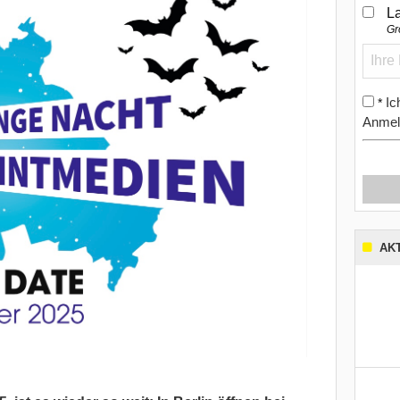
L
Gr
Ic
*
Anmel
AK