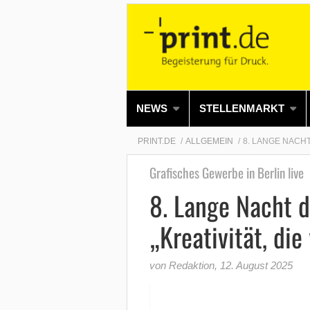
NEWS
STELLENMARKT
PRINT.DE
ALLGEMEIN
8. LANGE NACHT
Grafisches Gewerbe in Berlin live
8. Lange Nacht 
„Kreativität, die
von Redaktion
,
12. August 2025