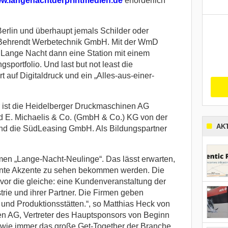
w.langenachtderprintmedien.de
erforderlich
Berlin und überhaupt jemals Schilder oder
t Behrendt Werbetechnik GmbH. Mit der WmD
 Lange Nacht dann eine Station mit einem
portfolio. Und last but not least die
 auf Digitaldruck und ein „Alles-aus-einer-
 ist die Heidelberger Druckmaschinen AG
ind E. Michaelis & Co. (GmbH & Co.) KG von der
AK
 die SüdLeasing GmbH. Als Bildungspartner
irmen „Lange-Nacht-Neulinge“. Das lässt erwarten,
sante Akzente zu sehen bekommen werden. Die
 vor die gleiche: eine Kundenveranstaltung der
rie und ihrer Partner. Die Firmen geben
t und Produktionsstätten.“, so Matthias Heck von
n AG, Vertreter des Hauptsponsors von Beginn
 wie immer das große Get-Together der Branche