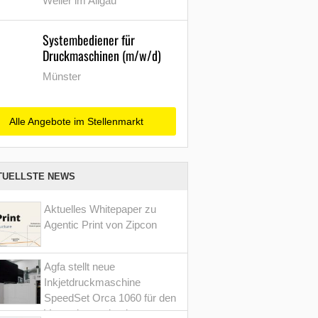
Weiler im Allgäu
Systembediener für
Druckmaschinen (m/w/d)
Münster
Alle Angebote im Stellenmarkt
TUELLSTE NEWS
Aktuelles Whitepaper zu
Agentic Print von Zipcon
Agfa stellt neue
Inkjetdruckmaschine
SpeedSet Orca 1060 für den
Verpackungsdruck vor