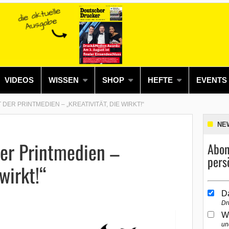
VIDEOS
WISSEN
SHOP
HEFTE
EVENTS
 DER PRINTMEDIEN – „KREATIVITÄT, DIE WIRKT!“
NE
der Printmedien –
Abon
pers
 wirkt!“
D
Dr
W
un