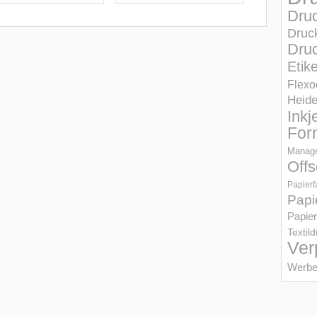
Dru
Druc
Druc
Etik
Flexo
Heid
Inkj
For
Manage
Offs
Papierf
Papi
Papier
Textil
Ver
Werbe