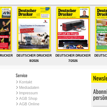
DRUCKER
DEUTSCHER DRUCKER
DEUTSCHER DRUCKER
DEUTSC
8/2026
7/2026
Service
Newsle
Kontakt
Mediadaten
Abonni
Impressum
persön
AGB Shop
AGB Online