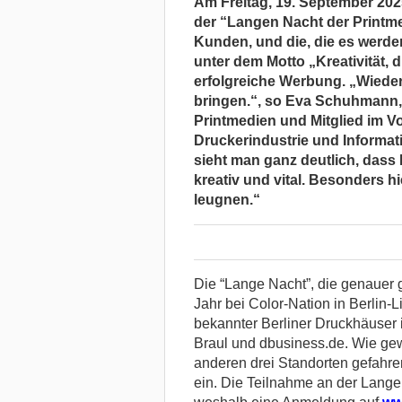
Am Freitag, 19. September 2025,
der “Langen Nacht der Printme
Kunden, und die, die es werde
unter dem Motto „Kreativität, d
erfolgreiche Werbung. „Wiede
bringen.“, so Eva Schuhmann, 
Printmedien und Mitglied im V
Druckerindustrie und Informat
sieht man ganz deutlich, dass 
kreativ und vital. Besonders hie
leugnen.“
Die “Lange Nacht”, die genauer g
Jahr bei Color-Nation in Berli
bekannter Berliner Druckhäuser i
Braul und dbusiness.de. Wie ge
anderen drei Standorten gefahre
ein. Die Teilnahme an der Langen