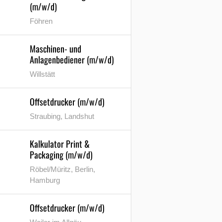
(m/w/d)
Föhren
Maschinen- und
Anlagenbediener (m/w/d)
Willstätt
Offsetdrucker (m/w/d)
Straubing, Landshut
Kalkulator Print &
Packaging (m/w/d)
Röbel/Müritz, Berlin,
Hamburg
Offsetdrucker (m/w/d)