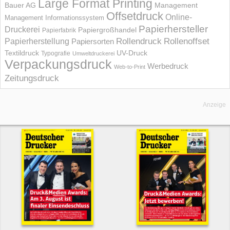
Large Format Printing
Bauer AG
Management
Offsetdruck
Online-
Management Informations­system
Papierhersteller
Druckerei
Papiergroßhandel
Papierfabrik
Rollendruck
Rollenoffset
Papierherstellung
Papiersorten
UV-Druck
Textildruck
Typografie
Umweltdruckerei
Verpackungsdruck
Werbedruck
Web-to-Print
Zeitungsdruck
Anzeige