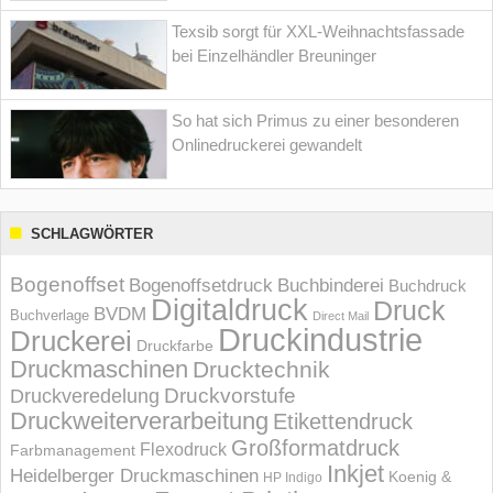
Texsib sorgt für XXL-Weihnachtsfassade
bei Einzelhändler Breuninger
So hat sich Primus zu einer besonderen
Onlinedruckerei gewandelt
SCHLAGWÖRTER
Bogenoffset
Bogenoffsetdruck
Buchbinderei
Buchdruck
Digitaldruck
Druck
BVDM
Buchverlage
Direct Mail
Druckindustrie
Druckerei
Druckfarbe
Druckmaschinen
Drucktechnik
Druckvorstufe
Druckveredelung
Druckweiterverarbeitung
Etikettendruck
Großformatdruck
Flexodruck
Farbmanagement
Inkjet
Heidelberger Druckmaschinen
Koenig &
HP Indigo